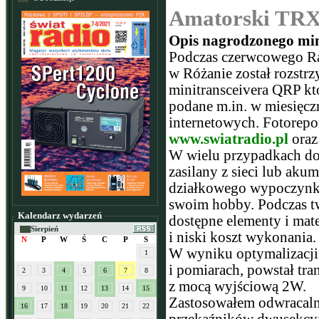
Amatorski TR
Opis nagrodzonego min
Podczas czerwcowego R
w Różanie został rozstrz
minitransceivera QRP k
podane m.in. w miesięcz
internetowych. Fotorepor
www.swiatradio.pl
oraz
W wielu przypadkach do 
zasilany z sieci lub ak
działkowego wypoczynku,
swoim hobby. Podczas tw
Kalendarz wydarzeń
dostępne elementy i mate
Sierpień
i niski koszt wykonania.
N
P
W
Ś
C
P
S
W wyniku optymalizacji 
1
i pomiarach, powstał tr
2
3
4
5
6
7
8
z mocą wyjściową 2W.
9
10
11
12
13
14
15
Zastosowałem odwracaln
16
17
18
19
20
21
22