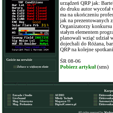
urządzeń QRP jak: Barte
do druku autor wycofał 
ma na ukończeniu profes
jak na prezentowanych z
Organizatorzy konkursu 
stałym elementem progr
planowali wziąć udział
dojechali do Różana, ba
QRP na kolejne spotkanie
Goście na serwisie
ŚR 08-06
Pobierz artykuł
(sms)
Zobacz w większym oknie
Korpor
Estrada i Studio
AUDIO
Elektronika 
LiveSound
Młody Technik
Elektronika 
Mag. Gitarzysta
Magazyn T3
Automatyka
Mag. Perkusista
DigitalCamera.pl
Elektronika
All rights reserved by
Wydawn