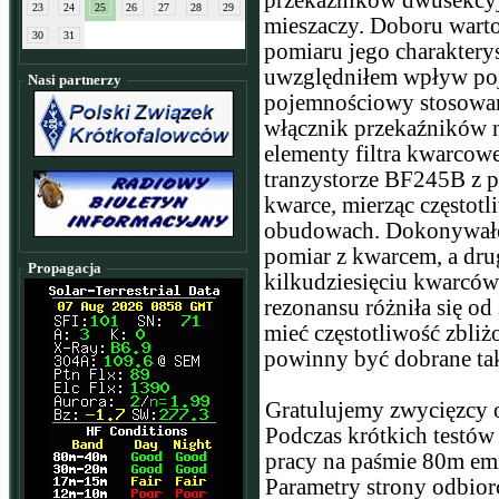
przekaźników dwusekcyj
23
24
25
26
27
28
29
mieszaczy. Doboru wart
30
31
pomiaru jego charakter
uwzględniłem wpływ poj
Nasi partnerzy
pojemnościowy stosowa
włącznik przekaźników n
elementy filtra kwarco
tranzystorze BF245B z p
kwarce, mierząc częstot
obudowach. Dokonywałe
pomiar z kwarcem, a dr
Propagacja
kilkudziesięciu kwarców
rezonansu różniła się o
mieć częstotliwość zbli
powinny być dobrane tak
Gratulujemy zwycięzcy 
Podczas krótkich testów
pracy na paśmie 80m em
Parametry strony odbior