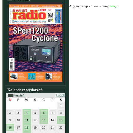
Aby się zarejestrować kliknij
tutaj
.
Kalendarz wydarzeń
Sierpień
N
P
W
Ś
C
P
S
1
2
3
4
5
6
7
8
9
10
11
12
13
14
15
16
17
18
19
20
21
22