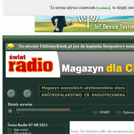
Ta strona używa ciasteczek (
), to dzięki n
cookies
Działy serwisu
START
Ogłosz
Świat Radio 07-08/2021
Spis treści
Sorry. Ten dział jest tylko dla zarejestrow
Od redakcji