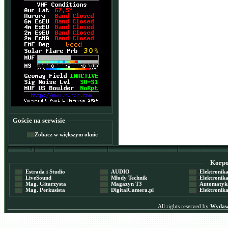
Goście na serwisie
Zobacz w większym oknie
Korpor
Estrada i Studio
AUDIO
Elektronika 
LiveSound
Młody Technik
Elektronika 
Mag. Gitarzysta
Magazyn T3
Automatyka
Mag. Perkusista
DigitalCamera.pl
Elektronika
All rights reserved by
Wydawn