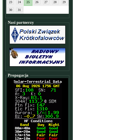
23
24
25
26
27
28
29
30
31
Nasi partnerzy
Propagacja