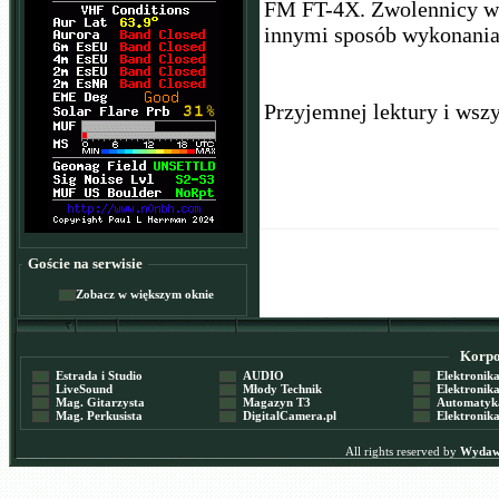
FM FT-4X. Zwolennicy wła
innymi sposób wykonania
Przyjemnej lektury i ws
Goście na serwisie
Zobacz w większym oknie
Korpor
Estrada i Studio
AUDIO
Elektronika 
LiveSound
Młody Technik
Elektronika 
Mag. Gitarzysta
Magazyn T3
Automatyka
Mag. Perkusista
DigitalCamera.pl
Elektronika
All rights reserved by
Wydawn