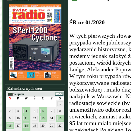
ŚR nr 01/2020
W tych pierwszych słowa
przypada wiele jubileuszy
wydarzenie historyczne, k
możemy jednak założyć że
postaciom, wśród których
Lodge, Aleksander Popow
W tym roku przypada równ
wykorzystywane radiostac
Kalendarz wydarzeń
bolszewickiej . miało du
Sierpień
nadajnik w Warszawie. Na
N
P
W
Ś
C
P
S
radiostacje sowieckie (by 
1
uniemożliwiło odbiór ro
2
3
4
5
6
7
8
sowieckich, zamiast atak
9
10
11
12
13
14
15
95 lat temu miało miejsce
16
17
18
19
20
21
22
w zakładach Polskiego T