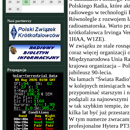
23
24
25
26
27
28
29
Polskiego Radia, które ak
30
31
radiowego w technologii
Równolegle z rozwojem łąc
Nasi partnerzy
radioamatorska. Warto p
krótkofalowca Irvinga Ve
1HAA, W1ZE).
W związku ze stale rosną
coraz więcej organizacji 
Międzynarodowa Unia Rad
krajowa organizacja – Po
Propagacja
jubileusz 90-lecia.
Na łamach "Świata Radio"
w kolejnych miesiącach 
przypominać starszym i 
podążali za najnowszymi 
w tak szybkim tempie, że 
kilka lat być już przestar
W tym numerze zwracamy 
profesjonalne Hytera PT3