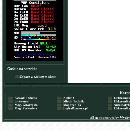
Goście na serwisie
Zobacz w większym oknie
Korpor
Estrada i Studio
AUDIO
Elektronika 
LiveSound
Młody Technik
Elektronika 
Mag. Gitarzysta
Magazyn T3
Automatyka
Mag. Perkusista
DigitalCamera.pl
Elektronika
All rights reserved by
Wydawn