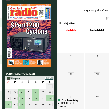
Uwaga
- aby dodać swo
K
Maj 2024
Niedziela
Poniedziałek
2
3
Kalendarz wydarzeń
9
10
Sierpień
N
P
W
Ś
C
P
S
1
2
3
4
5
6
7
8
16
17
9
10
11
12
13
14
15
Czech Activity
VHF/UHF/SHF
16
17
18
19
20
21
22
Contest