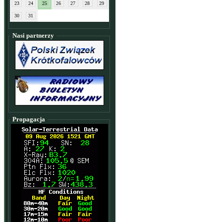
23
24
25
26
27
28
29
30
31
Nasi partnerzy
Propagacja