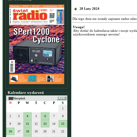
28 Luty 2024
Dla tego dnia nie zostały zapisane żadne zdar
Uwaga!
Aby dodać do kalendarza także i swoje wyd
użytkownikiem naszego serwisu!
Kalendarz wydarzeń
Sierpień
N
P
W
Ś
C
P
S
1
2
3
4
5
6
7
8
9
10
11
12
13
14
15
16
17
18
19
20
21
22