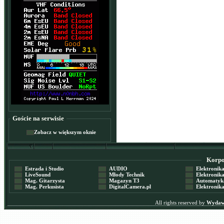
Goście na serwisie
Zobacz w większym oknie
Korpor
Estrada i Studio
AUDIO
Elektronika 
LiveSound
Młody Technik
Elektronika 
Mag. Gitarzysta
Magazyn T3
Automatyka
Mag. Perkusista
DigitalCamera.pl
Elektronika
All rights reserved by
Wydawn