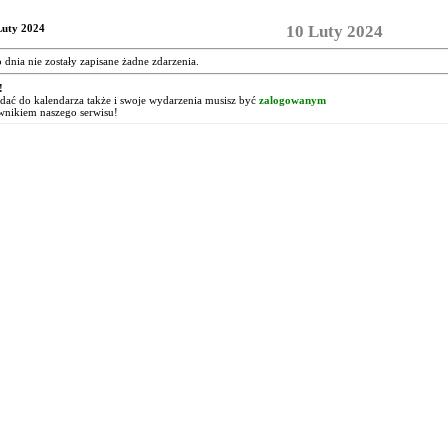
Luty 2024
10 Luty 2024
o dnia nie zostały zapisane żadne zdarzenia.
!
ać do kalendarza także i swoje wydarzenia musisz być
zalogowanym
wnikiem naszego serwisu!