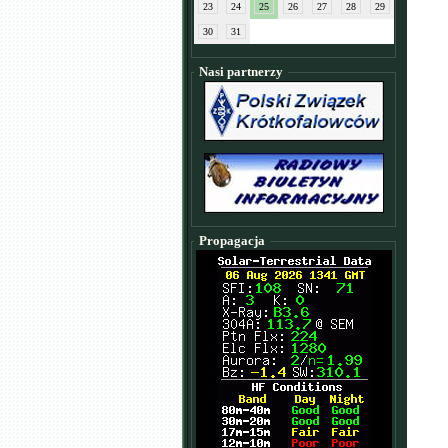
23
24
25
26
27
28
29
30
31
Nasi partnerzy
Propagacja