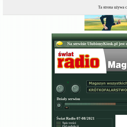
Ta strona używa c
Działy serwisu
Świat Radio 07-08/2021
Spis treści
Od redakcji