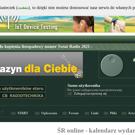
iasteczek (
), to dzięki nim możesz dostosować nasz serwis do własnych 
cookies
Status użytkownika
Nie jesteś
zalogowany/zarejestrowany
Zaloguj/zarejestruj się
START
Ogłoszenia
Forum
Linki
Pliki
Arty
ŚR online - kalendarz wyda