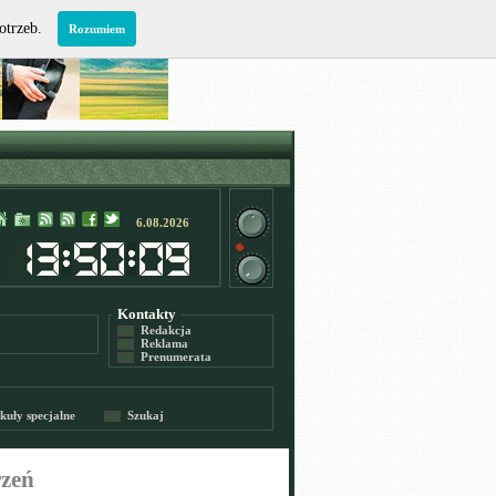
potrzeb.
Rozumiem
6.08.2026
Kontakty
Redakcja
Reklama
Prenumerata
kuły specjalne
Szukaj
rzeń