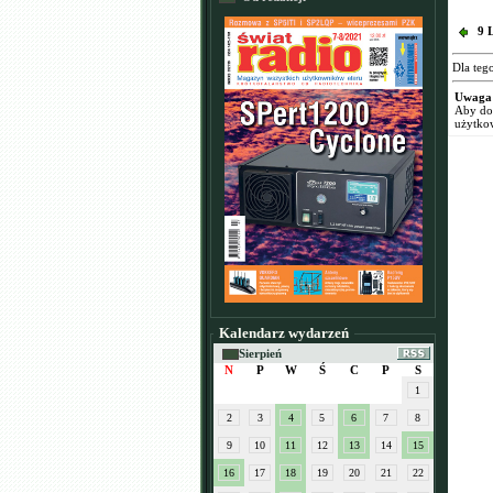
9 
Dla teg
Uwaga
Aby dod
użytko
Kalendarz wydarzeń
Sierpień
N
P
W
Ś
C
P
S
1
2
3
4
5
6
7
8
9
10
11
12
13
14
15
16
17
18
19
20
21
22