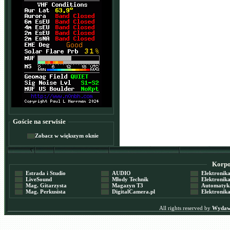
Goście na serwisie
Zobacz w większym oknie
Korpor
Estrada i Studio
AUDIO
Elektronika 
LiveSound
Młody Technik
Elektronika 
Mag. Gitarzysta
Magazyn T3
Automatyka
Mag. Perkusista
DigitalCamera.pl
Elektronika
All rights reserved by
Wydawn