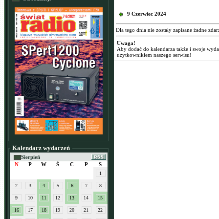
9 Czerwiec 2024
Dla tego dnia nie zostały zapisane żadne zdar
Uwaga!
Aby dodać do kalendarza także i swoje wyd
użytkownikiem naszego serwisu!
Kalendarz wydarzeń
Sierpień
N
P
W
Ś
C
P
S
1
2
3
4
5
6
7
8
9
10
11
12
13
14
15
16
17
18
19
20
21
22