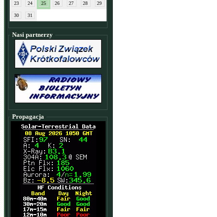
23
24
25
26
27
28
29
30
31
Nasi partnerzy
Propagacja