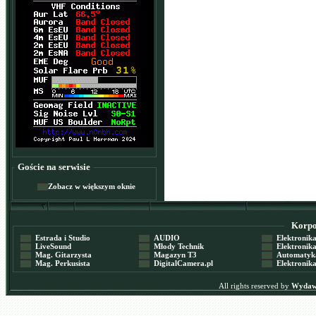
Goście na serwisie
Zobacz w większym oknie
Korpor
Estrada i Studio
AUDIO
Elektronika 
LiveSound
Młody Technik
Elektronika 
Mag. Gitarzysta
Magazyn T3
Automatyka
Mag. Perkusista
DigitalCamera.pl
Elektronika
All rights reserved by
Wydawn