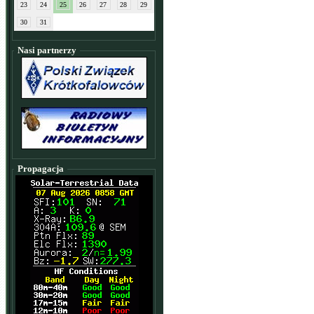
23
24
25
26
27
28
29
30
31
Nasi partnerzy
Propagacja