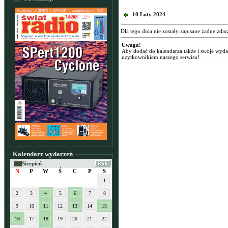
10 Luty 2024
Dla tego dnia nie zostały zapisane żadne zdar
Uwaga!
Aby dodać do kalendarza także i swoje wyd
użytkownikiem naszego serwisu!
Kalendarz wydarzeń
Sierpień
N
P
W
Ś
C
P
S
1
2
3
4
5
6
7
8
9
10
11
12
13
14
15
16
17
18
19
20
21
22