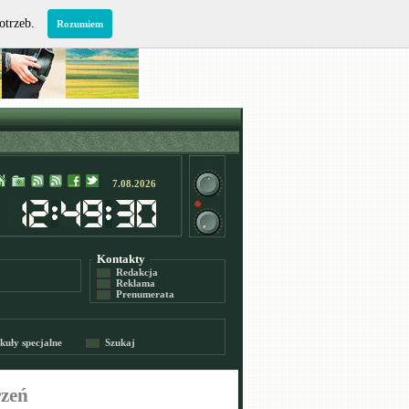
potrzeb.
Rozumiem
7.08.2026
Kontakty
Redakcja
Reklama
Prenumerata
kuły specjalne
Szukaj
rzeń