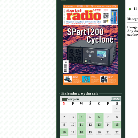
11
Dla teg
Uwaga
Aby dod
użytko
Kalendarz wydarzeń
Sierpień
N
P
W
Ś
C
P
S
1
2
3
4
5
6
7
8
9
10
11
12
13
14
15
16
17
18
19
20
21
22