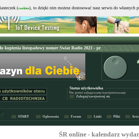
iasteczek (
), to dzięki nim możesz dostosować nasz serwis do własnych 
cookies
Status użytkownika
Nie jesteś
zalogowany/zarejestrowany
Zaloguj/zarejestruj się
START
Ogłoszenia
Forum
Linki
Pliki
Arty
ŚR online - kalendarz wyda