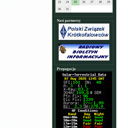
23
24
25
26
27
28
29
30
31
Nasi partnerzy
Propagacja