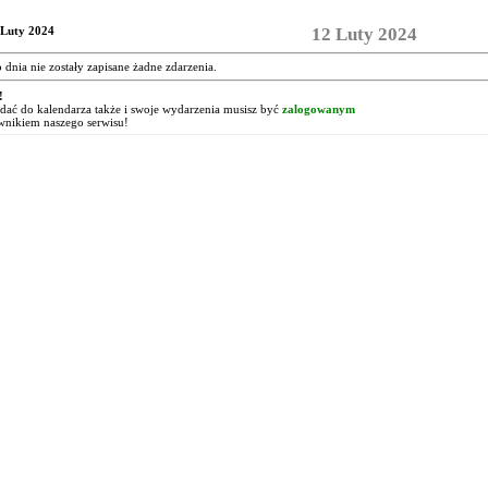
 Luty 2024
12 Luty 2024
o dnia nie zostały zapisane żadne zdarzenia.
!
ać do kalendarza także i swoje wydarzenia musisz być
zalogowanym
wnikiem naszego serwisu!