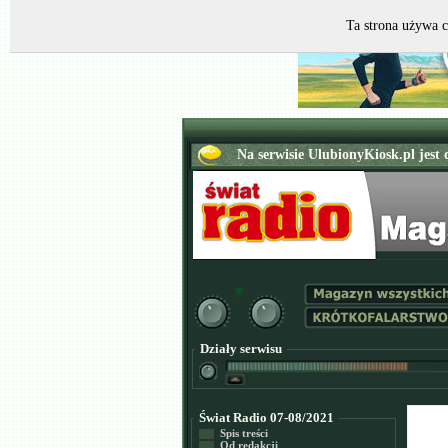
Ta strona używa c
Działy serwisu
Świat Radio 07-08/2021
Spis treści
Od redakcji