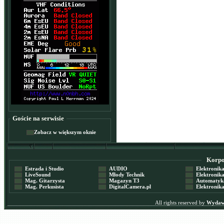
Goście na serwisie
Zobacz w większym oknie
Korpor
Estrada i Studio
AUDIO
Elektronika 
LiveSound
Młody Technik
Elektronika 
Mag. Gitarzysta
Magazyn T3
Automatyka
Mag. Perkusista
DigitalCamera.pl
Elektronika
All rights reserved by
Wydawn