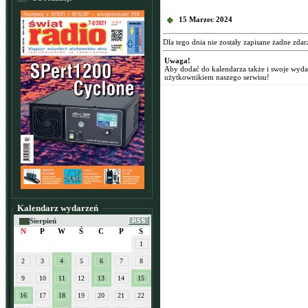
15 Marzec 2024
Dla tego dnia nie zostały zapisane żadne zdar
Uwaga!
Aby dodać do kalendarza także i swoje wyd
użytkownikiem naszego serwisu!
Kalendarz wydarzeń
Sierpień
N
P
W
Ś
C
P
S
1
2
3
4
5
6
7
8
9
10
11
12
13
14
15
16
17
18
19
20
21
22