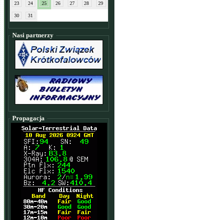
23
24
25
26
27
28
29
30
31
Nasi partnerzy
Propagacja