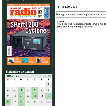
18 Luty 2024
Dla tego dnia nie zostały zapisane żadne zdar
Uwaga!
Aby dodać do kalendarza także i swoje wyd
użytkownikiem naszego serwisu!
Kalendarz wydarzeń
Sierpień
N
P
W
Ś
C
P
S
1
2
3
4
5
6
7
8
9
10
11
12
13
14
15
16
17
18
19
20
21
22