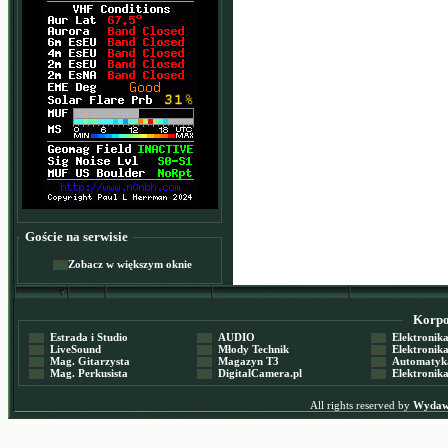
Goście na serwisie
Zobacz w większym oknie
Korpor
Estrada i Studio
AUDIO
Elektronika 
LiveSound
Młody Technik
Elektronika 
Mag. Gitarzysta
Magazyn T3
Automatyka
Mag. Perkusista
DigitalCamera.pl
Elektronika
All rights reserved by
Wydawn