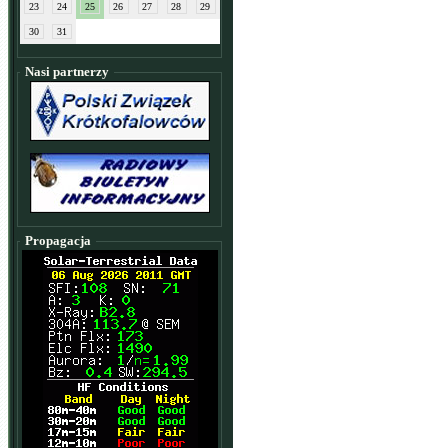
23
24
25
26
27
28
29
30
31
Nasi partnerzy
Propagacja