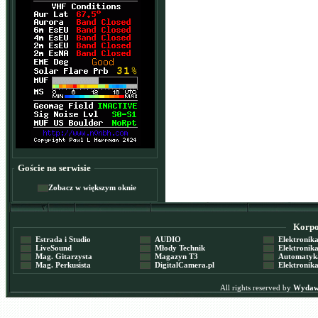
Goście na serwisie
Zobacz w większym oknie
Korpor
Estrada i Studio
AUDIO
Elektronika 
LiveSound
Młody Technik
Elektronika 
Mag. Gitarzysta
Magazyn T3
Automatyka
Mag. Perkusista
DigitalCamera.pl
Elektronika
All rights reserved by
Wydawn