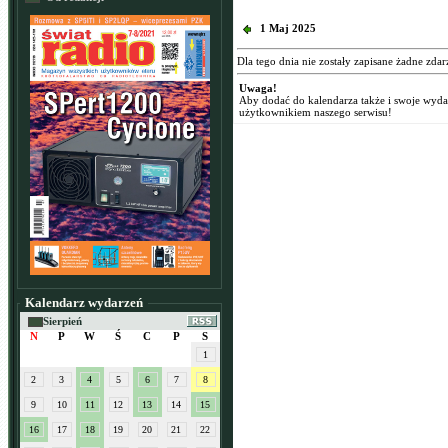
1 Maj 2025
Dla tego dnia nie zostały zapisane żadne zdar
Uwaga!
Aby dodać do kalendarza także i swoje wyd
użytkownikiem naszego serwisu!
Kalendarz wydarzeń
Sierpień
N
P
W
Ś
C
P
S
1
2
3
4
5
6
7
8
9
10
11
12
13
14
15
16
17
18
19
20
21
22