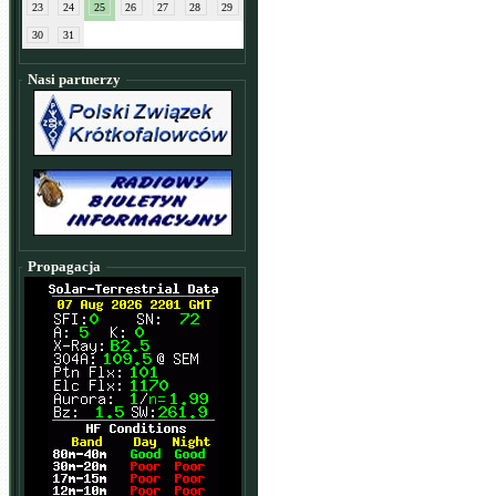
23
24
25
26
27
28
29
30
31
Nasi partnerzy
Propagacja