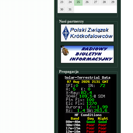
23
24
25
26
27
28
29
30
31
Nasi partnerzy
Propagacja