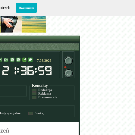
potrzeb.
Rozumiem
7.08.2026
Kontakty
Redakcja
Reklama
Prenumerata
kuły specjalne
Szukaj
rzeń