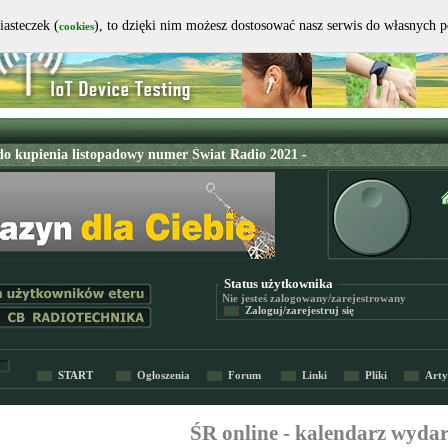
iasteczek (
), to dzięki nim możesz dostosować nasz serwis do własnych 
cookies
Status użytkownika
Nie jesteś
zalogowany/zarejestrowany
Zaloguj/zarejestruj się
START
Ogłoszenia
Forum
Linki
Pliki
Arty
ŚR online - kalendarz wyda