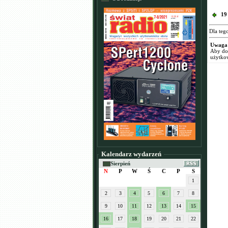
19
Dla teg
Uwaga
Aby dod
użytko
Kalendarz wydarzeń
Sierpień
N
P
W
Ś
C
P
S
1
2
3
4
5
6
7
8
9
10
11
12
13
14
15
16
17
18
19
20
21
22