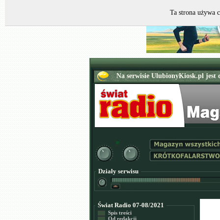
Ta strona używa c
Działy serwisu
Świat Radio 07-08/2021
Spis treści
Od redakcji