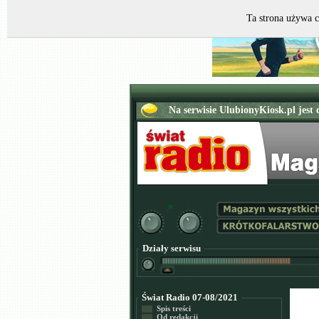
Ta strona używa c
Działy serwisu
Świat Radio 07-08/2021
Spis treści
Od redakcji