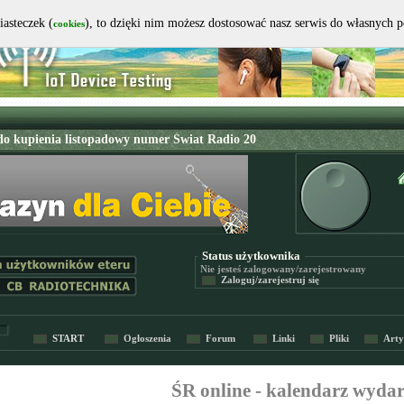
iasteczek (
), to dzięki nim możesz dostosować nasz serwis do własnych 
cookies
Status użytkownika
Nie jesteś
zalogowany/zarejestrowany
Zaloguj/zarejestruj się
START
Ogłoszenia
Forum
Linki
Pliki
Arty
ŚR online - kalendarz wyda