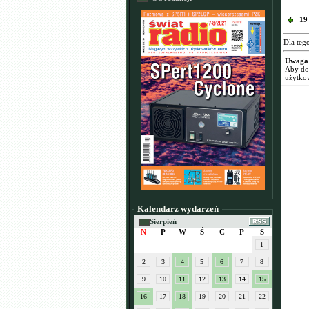
19
Dla teg
Uwaga
Aby dod
użytko
Kalendarz wydarzeń
Sierpień
N
P
W
Ś
C
P
S
1
2
3
4
5
6
7
8
9
10
11
12
13
14
15
16
17
18
19
20
21
22