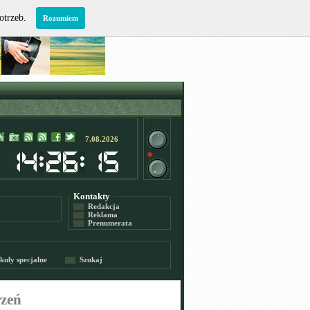
potrzeb.
Rozumiem
7.08.2026
Kontakty
Redakcja
Reklama
Prenumerata
kuły specjalne
Szukaj
rzeń