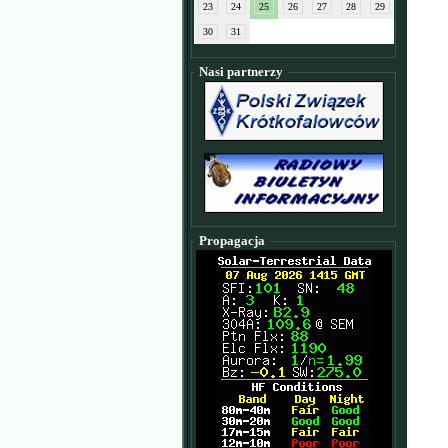
23
24
25
26
27
28
29
30
31
Nasi partnerzy
Propagacja