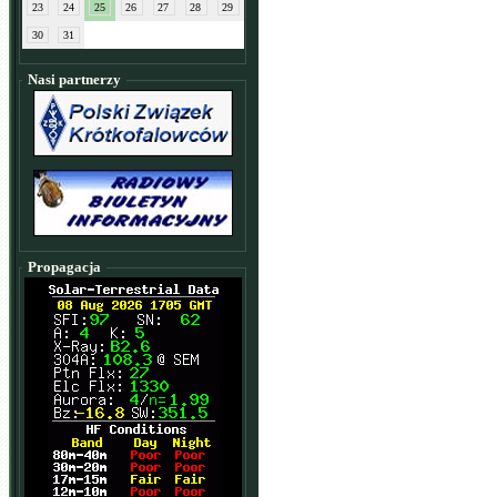
23
24
25
26
27
28
29
30
31
Nasi partnerzy
Propagacja