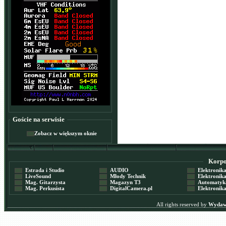
Goście na serwisie
Zobacz w większym oknie
Korpor
Estrada i Studio
AUDIO
Elektronika 
LiveSound
Młody Technik
Elektronika 
Mag. Gitarzysta
Magazyn T3
Automatyka
Mag. Perkusista
DigitalCamera.pl
Elektronika
All rights reserved by
Wydawn