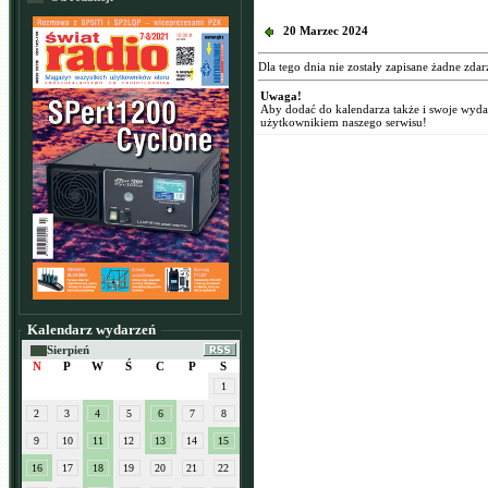
20 Marzec 2024
Dla tego dnia nie zostały zapisane żadne zdar
Uwaga!
Aby dodać do kalendarza także i swoje wyd
użytkownikiem naszego serwisu!
Kalendarz wydarzeń
Sierpień
N
P
W
Ś
C
P
S
1
2
3
4
5
6
7
8
9
10
11
12
13
14
15
16
17
18
19
20
21
22