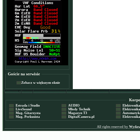
Goście na serwisie
Zobacz w większym oknie
Korpor
Estrada i Studio
AUDIO
Elektronika 
LiveSound
Młody Technik
Elektronika 
Mag. Gitarzysta
Magazyn T3
Automatyka
Mag. Perkusista
DigitalCamera.pl
Elektronika
All rights reserved by
Wydawn