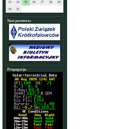
23
24
25
26
27
28
29
30
31
Nasi partnerzy
Propagacja