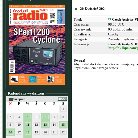
20 Kwiecień 2024
Tytuł:
Czech Activity 
Czas startu:
08:00 UTC
Czas trwania:
03 godz. 00 min.
Lokalizacja:
Czechy
Kategoria:
Zawody międzynar
Informacje:
Czech Activity VH
http://ok1kpa.com/p
Uwaga!
Aby dodać do kalendarza także i swoje wyd
użytkownikiem naszego serwisu!
Kalendarz wydarzeń
Sierpień
N
P
W
Ś
C
P
S
1
2
3
4
5
6
7
8
9
10
11
12
13
14
15
16
17
18
19
20
21
22