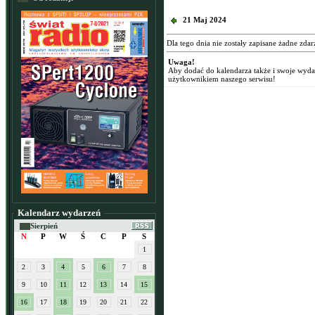
21 Maj 2024
Dla tego dnia nie zostały zapisane żadne zdar
Uwaga!
Aby dodać do kalendarza także i swoje wyd
użytkownikiem naszego serwisu!
Kalendarz wydarzeń
Sierpień
N
P
W
Ś
C
P
S
1
2
3
4
5
6
7
8
9
10
11
12
13
14
15
16
17
18
19
20
21
22