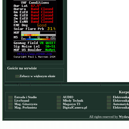
Goście na serwisie
Zobacz w większym oknie
Korpor
Estrada i Studio
AUDIO
Elektronika 
LiveSound
Młody Technik
Elektronika 
Mag. Gitarzysta
Magazyn T3
Automatyka
Mag. Perkusista
DigitalCamera.pl
Elektronika
All rights reserved by
Wydawn