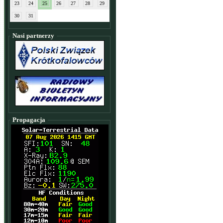
23
24
25
26
27
28
29
30
31
Nasi partnerzy
Propagacja