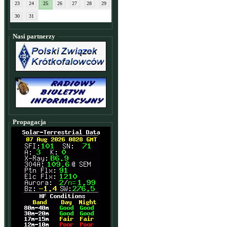
23
24
25
26
27
28
29
30
31
Nasi partnerzy
Propagacja