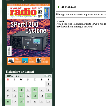
21 Maj 2024
Dla tego dnia nie zostały zapisane żadne zdar
Uwaga!
Aby dodać do kalendarza także i swoje wyd
użytkownikiem naszego serwisu!
Kalendarz wydarzeń
Sierpień
N
P
W
Ś
C
P
S
1
2
3
4
5
6
7
8
9
10
11
12
13
14
15
16
17
18
19
20
21
22