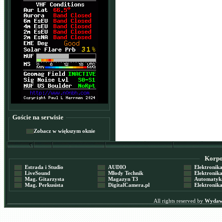
Goście na serwisie
Zobacz w większym oknie
Korpor
Estrada i Studio
AUDIO
Elektronika 
LiveSound
Młody Technik
Elektronika 
Mag. Gitarzysta
Magazyn T3
Automatyka
Mag. Perkusista
DigitalCamera.pl
Elektronika
All rights reserved by
Wydawn