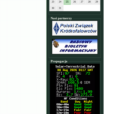
23
24
25
26
27
28
29
30
31
Nasi partnerzy
Propagacja