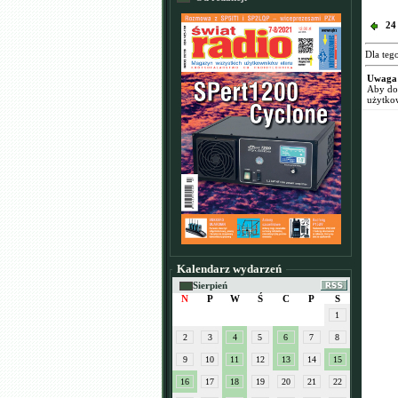
24
Dla teg
Uwaga
Aby dod
użytko
Kalendarz wydarzeń
Sierpień
N
P
W
Ś
C
P
S
1
2
3
4
5
6
7
8
9
10
11
12
13
14
15
16
17
18
19
20
21
22