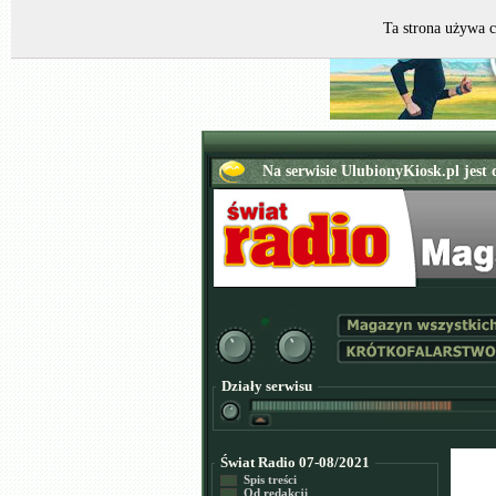
Ta strona używa c
Działy serwisu
Świat Radio 07-08/2021
Spis treści
Od redakcji