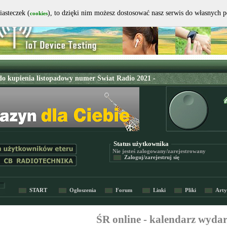
iasteczek (
), to dzięki nim możesz dostosować nasz serwis do własnych 
cookies
Status użytkownika
Nie jesteś
zalogowany/zarejestrowany
Zaloguj/zarejestruj się
START
Ogłoszenia
Forum
Linki
Pliki
Arty
ŚR online - kalendarz wyda