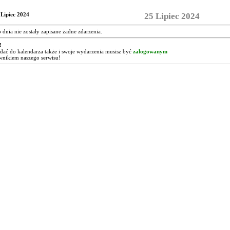
 Lipiec 2024
25 Lipiec 2024
o dnia nie zostały zapisane żadne zdarzenia.
!
ać do kalendarza także i swoje wydarzenia musisz być
zalogowanym
wnikiem naszego serwisu!