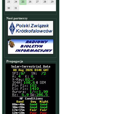
23
24
25
26
27
28
29
30
31
Nasi partnerzy
Propagacja