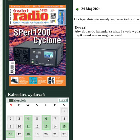
24 Maj 2024
Dla tego dnia nie zostały zapisane żadne zdar
Uwaga!
Aby dodać do kalendarza także i swoje wyd
użytkownikiem naszego serwisu!
Kalendarz wydarzeń
Sierpień
N
P
W
Ś
C
P
S
1
2
3
4
5
6
7
8
9
10
11
12
13
14
15
16
17
18
19
20
21
22