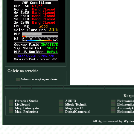
Goście na serwisie
Zobacz w większym oknie
Korpor
Estrada i Studio
AUDIO
Elektronika 
LiveSound
Młody Technik
Elektronika 
Mag. Gitarzysta
Magazyn T3
Automatyka
Mag. Perkusista
DigitalCamera.pl
Elektronika
All rights reserved by
Wydawn