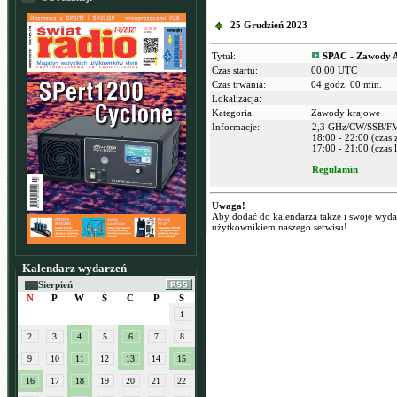
25 Grudzień 2023
Tytuł:
SPAC - Zawody A
Czas startu:
00:00 UTC
Czas trwania:
04 godz. 00 min.
Lokalizacja:
Kategoria:
Zawody krajowe
Informacje:
2,3 GHz/CW/SSB/F
18:00 - 22:00 (czas
17:00 - 21:00 (czas l
Regulamin
Uwaga!
Aby dodać do kalendarza także i swoje wyd
użytkownikiem naszego serwisu!
Kalendarz wydarzeń
Sierpień
N
P
W
Ś
C
P
S
1
2
3
4
5
6
7
8
9
10
11
12
13
14
15
16
17
18
19
20
21
22