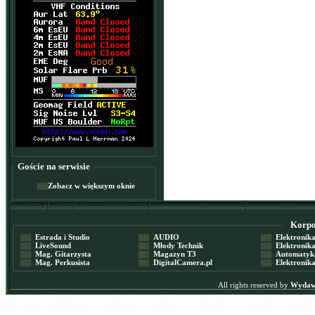
Goście na serwisie
Zobacz w większym oknie
Korpor
Estrada i Studio
AUDIO
Elektronika 
LiveSound
Młody Technik
Elektronika 
Mag. Gitarzysta
Magazyn T3
Automatyka
Mag. Perkusista
DigitalCamera.pl
Elektronika
All rights reserved by
Wydawn