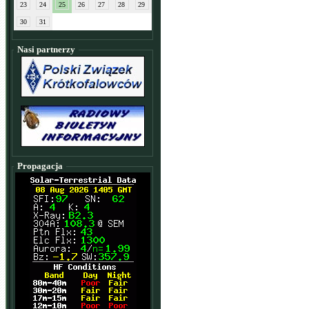
23
24
25
26
27
28
29
30
31
Nasi partnerzy
Propagacja