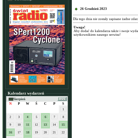
26 Grudzień 2023
Dla tego dnia nie zostały zapisane żadne zdar
Uwaga!
Aby dodać do kalendarza także i swoje wyd
użytkownikiem naszego serwisu!
Kalendarz wydarzeń
Sierpień
N
P
W
Ś
C
P
S
1
2
3
4
5
6
7
8
9
10
11
12
13
14
15
16
17
18
19
20
21
22