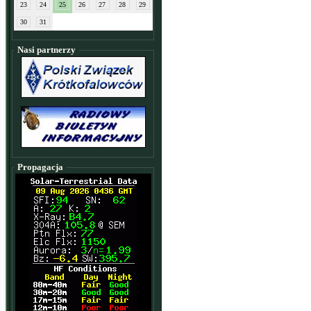
23
24
25
26
27
28
29
30
31
Nasi partnerzy
Propagacja