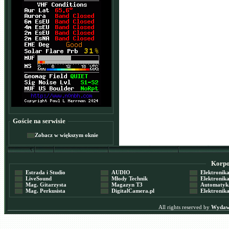
Goście na serwisie
Zobacz w większym oknie
Korpor
Estrada i Studio
AUDIO
Elektronika 
LiveSound
Młody Technik
Elektronika 
Mag. Gitarzysta
Magazyn T3
Automatyka
Mag. Perkusista
DigitalCamera.pl
Elektronika
All rights reserved by
Wydawn