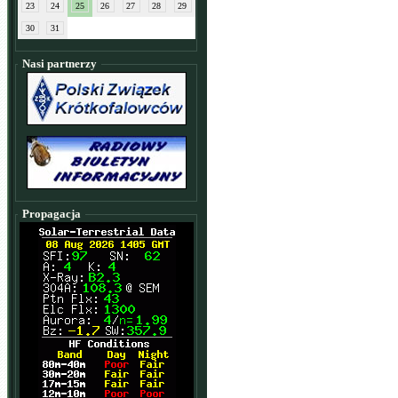
23
24
25
26
27
28
29
30
31
Nasi partnerzy
Propagacja