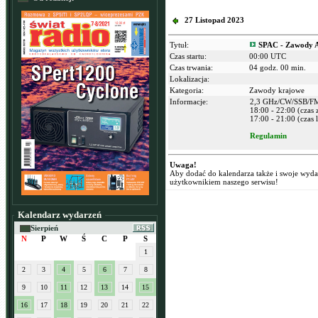
27 Listopad 2023
Tytuł:
SPAC - Zawody A
Czas startu:
00:00 UTC
Czas trwania:
04 godz. 00 min.
Lokalizacja:
Kategoria:
Zawody krajowe
Informacje:
2,3 GHz/CW/SSB/F
18:00 - 22:00 (czas
17:00 - 21:00 (czas l
Regulamin
Uwaga!
Aby dodać do kalendarza także i swoje wyd
użytkownikiem naszego serwisu!
Kalendarz wydarzeń
Sierpień
N
P
W
Ś
C
P
S
1
2
3
4
5
6
7
8
9
10
11
12
13
14
15
16
17
18
19
20
21
22