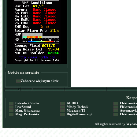
Goście na serwisie
Zobacz w większym oknie
Korpor
Estrada i Studio
AUDIO
Elektronika 
LiveSound
Młody Technik
Elektronika 
Mag. Gitarzysta
Magazyn T3
Automatyka
Mag. Perkusista
DigitalCamera.pl
Elektronika
All rights reserved by
Wydawn