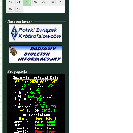
23
24
25
26
27
28
29
30
31
Nasi partnerzy
Propagacja