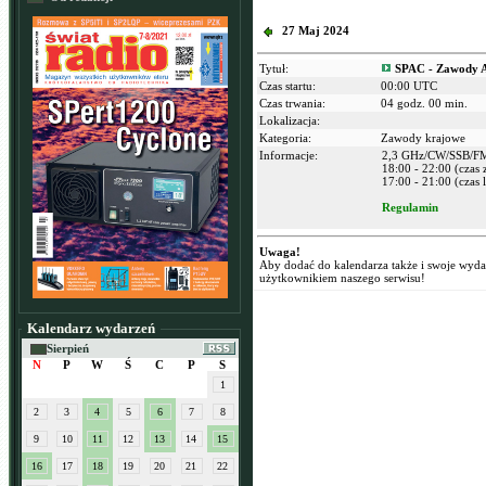
27 Maj 2024
Tytuł:
SPAC - Zawody A
Czas startu:
00:00 UTC
Czas trwania:
04 godz. 00 min.
Lokalizacja:
Kategoria:
Zawody krajowe
Informacje:
2,3 GHz/CW/SSB/F
18:00 - 22:00 (czas
17:00 - 21:00 (czas l
Regulamin
Uwaga!
Aby dodać do kalendarza także i swoje wyd
użytkownikiem naszego serwisu!
Kalendarz wydarzeń
Sierpień
N
P
W
Ś
C
P
S
1
2
3
4
5
6
7
8
9
10
11
12
13
14
15
16
17
18
19
20
21
22