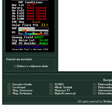
Goście na serwisie
Zobacz w większym oknie
Korpor
Estrada i Studio
AUDIO
Elektronika 
LiveSound
Młody Technik
Elektronika 
Mag. Gitarzysta
Magazyn T3
Automatyka
Mag. Perkusista
DigitalCamera.pl
Elektronika
All rights reserved by
Wydawn