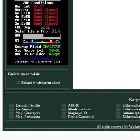
Goście na serwisie
Zobacz w większym oknie
Korpor
Estrada i Studio
AUDIO
Elektronika 
LiveSound
Młody Technik
Elektronika 
Mag. Gitarzysta
Magazyn T3
Automatyka
Mag. Perkusista
DigitalCamera.pl
Elektronika
All rights reserved by
Wydawn