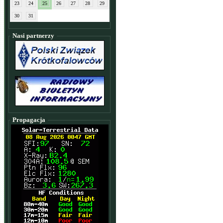
23
24
25
26
27
28
29
30
31
Nasi partnerzy
Propagacja