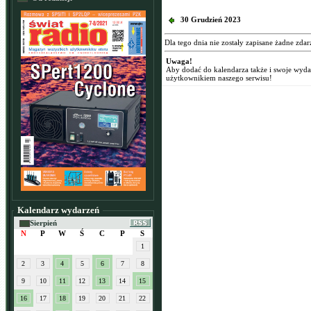
30 Grudzień 2023
Dla tego dnia nie zostały zapisane żadne zdar
Uwaga!
Aby dodać do kalendarza także i swoje wyd
użytkownikiem naszego serwisu!
Kalendarz wydarzeń
Sierpień
N
P
W
Ś
C
P
S
1
2
3
4
5
6
7
8
9
10
11
12
13
14
15
16
17
18
19
20
21
22