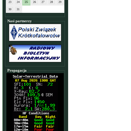
23
24
25
26
27
28
29
30
31
Nasi partnerzy
Propagacja