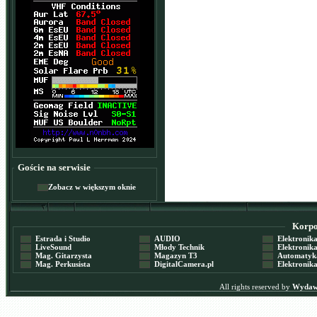
Goście na serwisie
Zobacz w większym oknie
Korpor
Estrada i Studio
AUDIO
Elektronika 
LiveSound
Młody Technik
Elektronika 
Mag. Gitarzysta
Magazyn T3
Automatyka
Mag. Perkusista
DigitalCamera.pl
Elektronika
All rights reserved by
Wydawn