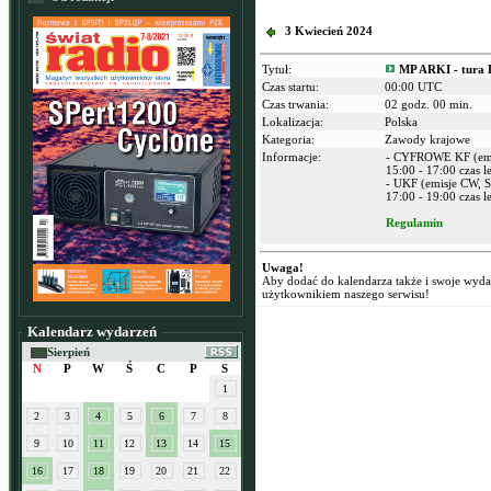
3 Kwiecień 2024
Tytuł:
MP ARKI - tura 
Czas startu:
00:00 UTC
Czas trwania:
02 godz. 00 min.
Lokalizacja:
Polska
Kategoria:
Zawody krajowe
Informacje:
- CYFROWE KF (emi
15:00 - 17:00 czas l
- UKF (emisje CW, S
17:00 - 19:00 czas l
Regulamin
Uwaga!
Aby dodać do kalendarza także i swoje wyd
użytkownikiem naszego serwisu!
Kalendarz wydarzeń
Sierpień
N
P
W
Ś
C
P
S
1
2
3
4
5
6
7
8
9
10
11
12
13
14
15
16
17
18
19
20
21
22