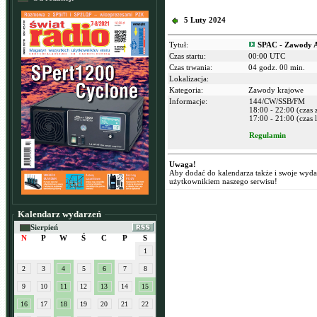
5 Luty 2024
Tytuł:
SPAC - Zawody 
Czas startu:
00:00 UTC
Czas trwania:
04 godz. 00 min.
Lokalizacja:
Kategoria:
Zawody krajowe
Informacje:
144/CW/SSB/FM
18:00 - 22:00 (czas
17:00 - 21:00 (czas l
Regulamin
Uwaga!
Aby dodać do kalendarza także i swoje wyd
użytkownikiem naszego serwisu!
Kalendarz wydarzeń
Sierpień
N
P
W
Ś
C
P
S
1
2
3
4
5
6
7
8
9
10
11
12
13
14
15
16
17
18
19
20
21
22