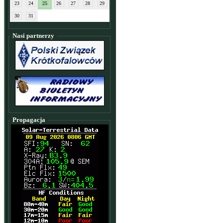
23
24
25
26
27
28
29
30
31
Nasi partnerzy
Propagacja