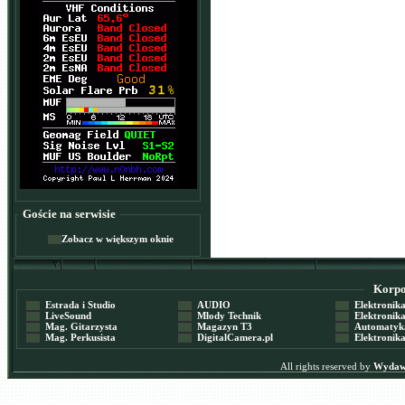
Goście na serwisie
Zobacz w większym oknie
Korpor
Estrada i Studio
AUDIO
Elektronika 
LiveSound
Młody Technik
Elektronika 
Mag. Gitarzysta
Magazyn T3
Automatyka
Mag. Perkusista
DigitalCamera.pl
Elektronika
All rights reserved by
Wydawn