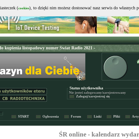
iasteczek (
), to dzięki nim możesz dostosować nasz serwis do własnych 
cookies
Status użytkownika
Nie jesteś
zalogowany/zarejestrowany
Zaloguj/zarejestruj się
START
Ogłoszenia
Forum
Linki
Pliki
Arty
ŚR online - kalendarz wyda