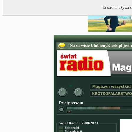
Ta strona używa c
Działy serwisu
Świat Radio 07-08/2021
Spis treści
Od redakcji