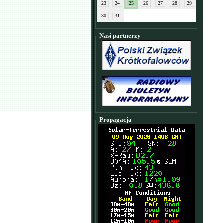
23
24
25
26
27
28
29
30
31
Nasi partnerzy
Propagacja