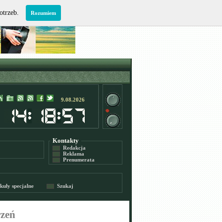
potrzeb.
Rozumiem
9.08.2026
Kontakty
Redakcja
Reklama
Prenumerata
kuły specjalne
Szukaj
rzeń