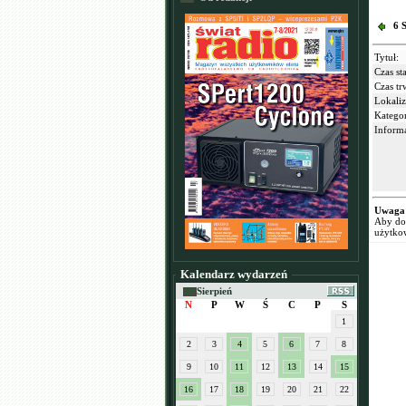
6 
Tytuł:
Czas sta
Czas tr
Lokaliz
Kategor
Informa
Uwaga
Aby dod
użytko
Kalendarz wydarzeń
Sierpień
N
P
W
Ś
C
P
S
1
2
3
4
5
6
7
8
9
10
11
12
13
14
15
16
17
18
19
20
21
22