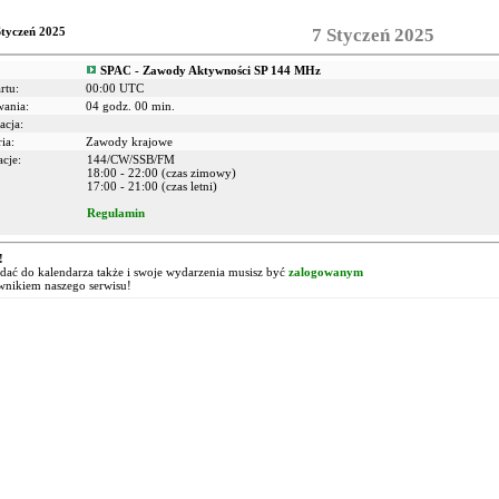
Styczeń 2025
7 Styczeń 2025
SPAC - Zawody Aktywności SP 144 MHz
rtu:
00:00 UTC
wania:
04 godz. 00 min.
acja:
ia:
Zawody krajowe
cje:
144/CW/SSB/FM
18:00 - 22:00 (czas zimowy)
17:00 - 21:00 (czas letni)
Regulamin
!
ać do kalendarza także i swoje wydarzenia musisz być
zalogowanym
wnikiem naszego serwisu!