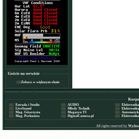
Goście na serwisie
Zobacz w większym oknie
Korpor
Estrada i Studio
AUDIO
Elektronika 
LiveSound
Młody Technik
Elektronika 
Mag. Gitarzysta
Magazyn T3
Automatyka
Mag. Perkusista
DigitalCamera.pl
Elektronika
All rights reserved by
Wydawn