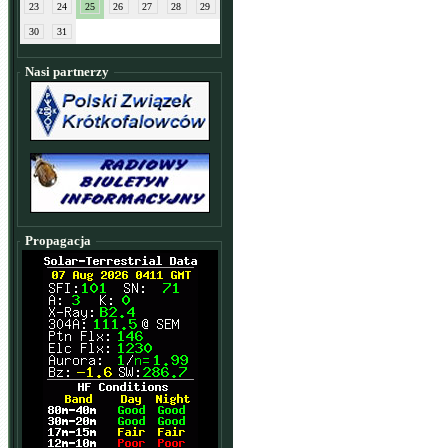
23
24
25
26
27
28
29
30
31
Nasi partnerzy
Propagacja