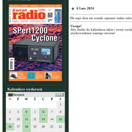
6 Luty 2024
Dla tego dnia nie zostały zapisane żadne zdar
Uwaga!
Aby dodać do kalendarza także i swoje wyd
użytkownikiem naszego serwisu!
Kalendarz wydarzeń
Sierpień
N
P
W
Ś
C
P
S
1
2
3
4
5
6
7
8
9
10
11
12
13
14
15
16
17
18
19
20
21
22