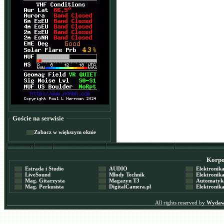
Goście na serwisie
Zobacz w większym oknie
Korpor
Estrada i Studio
AUDIO
Elektronika 
LiveSound
Młody Technik
Elektronika 
Mag. Gitarzysta
Magazyn T3
Automatyka
Mag. Perkusista
DigitalCamera.pl
Elektronika
All rights reserved by
Wydawn