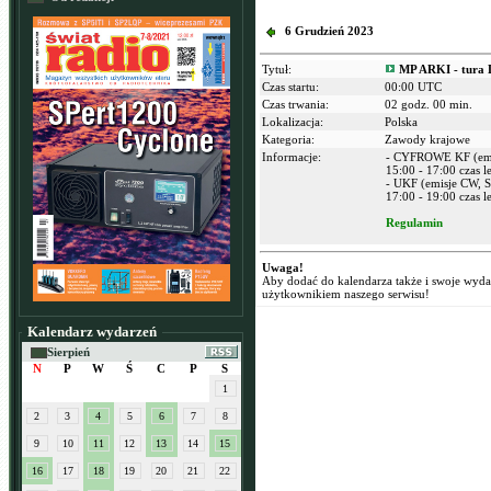
6 Grudzień 2023
Tytuł:
MP ARKI - tura 
Czas startu:
00:00 UTC
Czas trwania:
02 godz. 00 min.
Lokalizacja:
Polska
Kategoria:
Zawody krajowe
Informacje:
- CYFROWE KF (emi
15:00 - 17:00 czas l
- UKF (emisje CW, S
17:00 - 19:00 czas l
Regulamin
Uwaga!
Aby dodać do kalendarza także i swoje wyd
użytkownikiem naszego serwisu!
Kalendarz wydarzeń
Sierpień
N
P
W
Ś
C
P
S
1
2
3
4
5
6
7
8
9
10
11
12
13
14
15
16
17
18
19
20
21
22