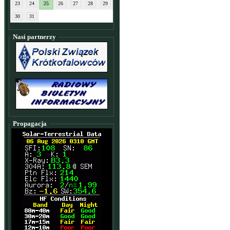
23
24
25
26
27
28
29
30
31
Nasi partnerzy
Propagacja