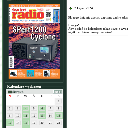
7 Lipiec 2024
Dla tego dnia nie zostały zapisane żadne zdar
Uwaga!
Aby dodać do kalendarza także i swoje wyd
użytkownikiem naszego serwisu!
Kalendarz wydarzeń
Sierpień
N
P
W
Ś
C
P
S
1
2
3
4
5
6
7
8
9
10
11
12
13
14
15
16
17
18
19
20
21
22