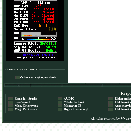
Goście na serwisie
Zobacz w większym oknie
Korpor
Estrada i Studio
AUDIO
Elektronika 
LiveSound
Młody Technik
Elektronika 
Mag. Gitarzysta
Magazyn T3
Automatyka
Mag. Perkusista
DigitalCamera.pl
Elektronika
All rights reserved by
Wydawn