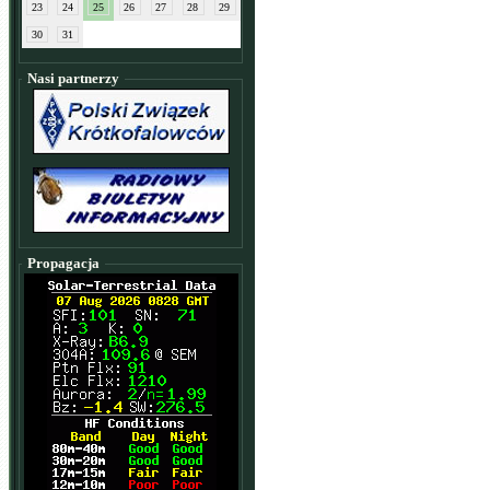
23
24
25
26
27
28
29
30
31
Nasi partnerzy
Propagacja