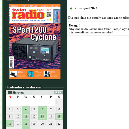
7 Listopad 2023
Dla tego dnia nie zostały zapisane żadne zdar
Uwaga!
Aby dodać do kalendarza także i swoje wyd
użytkownikiem naszego serwisu!
Kalendarz wydarzeń
Sierpień
N
P
W
Ś
C
P
S
1
2
3
4
5
6
7
8
9
10
11
12
13
14
15
16
17
18
19
20
21
22