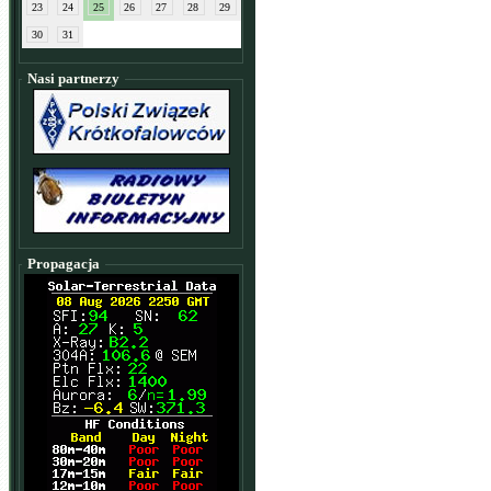
23
24
25
26
27
28
29
30
31
Nasi partnerzy
Propagacja