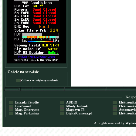
Goście na serwisie
Zobacz w większym oknie
Korpor
Estrada i Studio
AUDIO
Elektronika 
LiveSound
Młody Technik
Elektronika 
Mag. Gitarzysta
Magazyn T3
Automatyka
Mag. Perkusista
DigitalCamera.pl
Elektronika
All rights reserved by
Wydawn