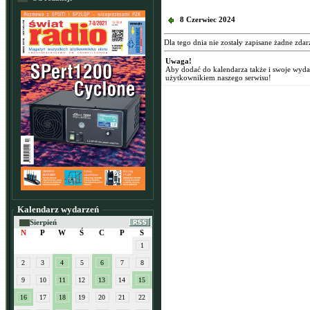
8 Czerwiec 2024
Dla tego dnia nie zostały zapisane żadne zdar
Uwaga!
Aby dodać do kalendarza także i swoje wyd
użytkownikiem naszego serwisu!
Kalendarz wydarzeń
Sierpień
N
P
W
Ś
C
P
S
1
2
3
4
5
6
7
8
9
10
11
12
13
14
15
16
17
18
19
20
21
22