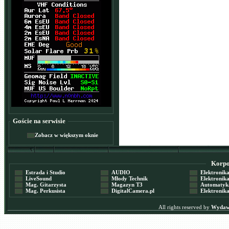
Goście na serwisie
Zobacz w większym oknie
Korpor
Estrada i Studio
AUDIO
Elektronika 
LiveSound
Młody Technik
Elektronika 
Mag. Gitarzysta
Magazyn T3
Automatyka
Mag. Perkusista
DigitalCamera.pl
Elektronika
All rights reserved by
Wydawn