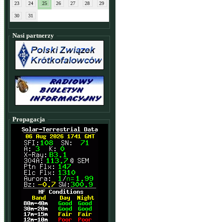
23
24
25
26
27
28
29
30
31
Nasi partnerzy
Propagacja