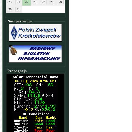
23
24
25
26
27
28
29
30
31
Nasi partnerzy
Propagacja