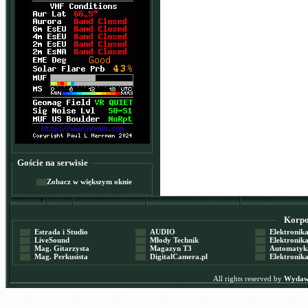
Goście na serwisie
Zobacz w większym oknie
Korpor
Estrada i Studio
AUDIO
Elektronika 
LiveSound
Młody Technik
Elektronika 
Mag. Gitarzysta
Magazyn T3
Automatyka
Mag. Perkusista
DigitalCamera.pl
Elektronika
All rights reserved by
Wydawn