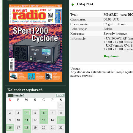
1 Maj 2024
Tytuł:
MP ARKI - tura DIG
Czas startu:
00:00 UTC
Czas trwania:
02 godz. 00 min.
Lokalizacja:
Polska
Kategoria:
Zawody krajowe
Informacje:
- CYFROWE KF (emi
15:00 - 17:00 czas l
- UKF (emisje CW, SS
17:00 - 19:00 czas l
Regulamin
Uwaga!
Aby dodać do kalendarza także i swoje wyda
naszego serwisu!
Kalendarz wydarzeń
Sierpień
N
P
W
Ś
C
P
S
1
2
3
4
5
6
7
8
9
10
11
12
13
14
15
16
17
18
19
20
21
22