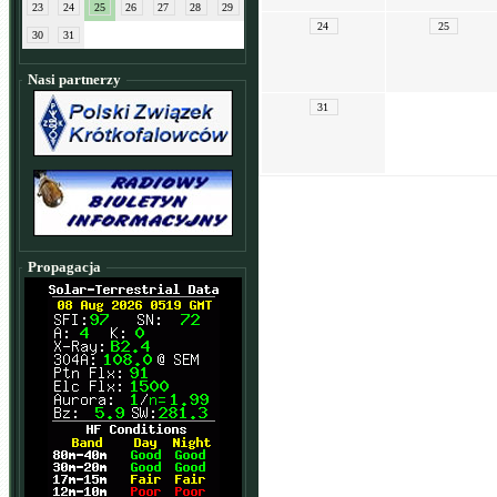
23
24
25
26
27
28
29
24
25
30
31
Nasi partnerzy
31
Propagacja