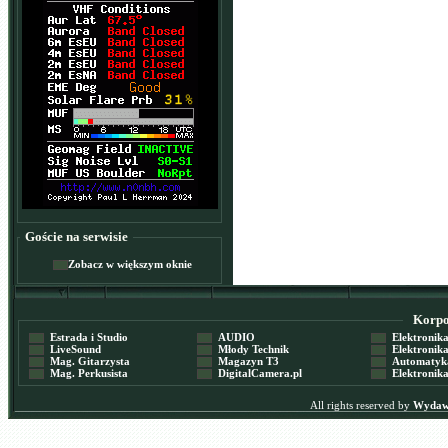
Goście na serwisie
Zobacz w większym oknie
Korpor
Estrada i Studio
AUDIO
Elektronika 
LiveSound
Młody Technik
Elektronika 
Mag. Gitarzysta
Magazyn T3
Automatyka
Mag. Perkusista
DigitalCamera.pl
Elektronika
All rights reserved by
Wydawn