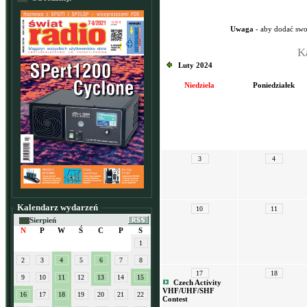
Uwaga
- aby dodać swo
K
Luty 2024
Niedziela
Poniedziałek
3
4
Kalendarz wydarzeń
10
11
Sierpień
N
P
W
Ś
C
P
S
1
2
3
4
5
6
7
8
17
18
9
10
11
12
13
14
15
Czech Activity
VHF/UHF/SHF
16
17
18
19
20
21
22
Contest