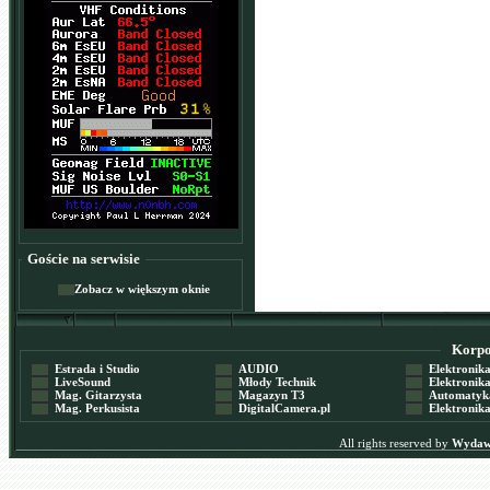
Goście na serwisie
Zobacz w większym oknie
Korpor
Estrada i Studio
AUDIO
Elektronika 
LiveSound
Młody Technik
Elektronika 
Mag. Gitarzysta
Magazyn T3
Automatyka
Mag. Perkusista
DigitalCamera.pl
Elektronika
All rights reserved by
Wydawn