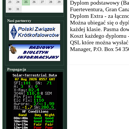
Dyplom podstawowy (Base
23
24
25
26
27
28
29
Fuerteventura, Gran Cana
30
31
Dyplom Extra - za łączn
Nasi partnerzy
Można ubiegać się o dy
każdej klasie. Pasma do
Koszt każdego dyplomu -
QSL które można wysłać
Manager, P.O. Box 54 35
Propagacja