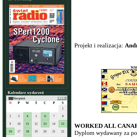
Projekt i realizacja:
And
WA
Kalendarz wydarzeń
Sierpień
N
P
W
Ś
C
P
S
1
2
3
4
5
6
7
8
9
10
11
12
13
14
15
WORKED ALL CANAR
Dyplom wydawany za pot
16
17
18
19
20
21
22