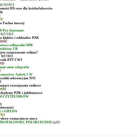
ALNOŚCI
mości DX-owe dla krótkofalowców
dy
t
NY
a Fuchsa inaczej
0 Pro Autotuner
 KF/UKF
ia klubów i oddziałów PZK
NOŚĆ
netowe odbiorniki SDR
telefony CB
 jest rozpraszanie widma?
 RETRO
ornik PZT CW3
AD
nuje mnie telegrafia
Y
ransceiver Jędrek 5 W
ączniki sekwencyjne N/O
T
esujące rozwiązania radiowe
OMY
dyplomy PZK i jubileuszowe
M CZYTELNIKÓW
dy
 obecności
 i GIEŁDA
TKI
ydowe wzmacniacze mocy
KOFALOWIEC POLSKI 03/2010
(pdf)