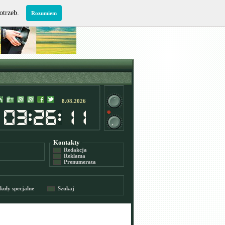
potrzeb.
Rozumiem
8.08.2026
Kontakty
Redakcja
Reklama
Prenumerata
kuły specjalne
Szukaj