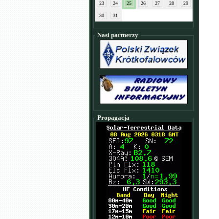
23
24
25
26
27
28
29
30
31
Nasi partnerzy
Propagacja