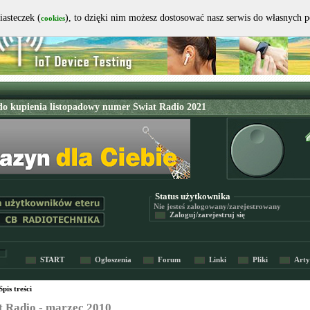
iasteczek (
), to dzięki nim możesz dostosować nasz serwis do własnych 
cookies
Status użytkownika
Nie jesteś
zalogowany/zarejestrowany
Zaloguj/zarejestruj się
START
Ogłoszenia
Forum
Linki
Pliki
Arty
Spis treści
t Radio - marzec 2010