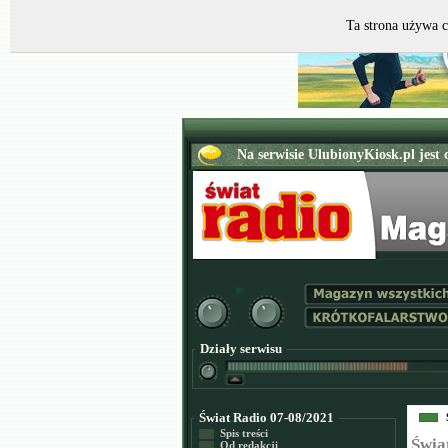
Ta strona używa c
Działy serwisu
Świat Radio 07-08/2021
Spis treści
Świa
Od redakcji