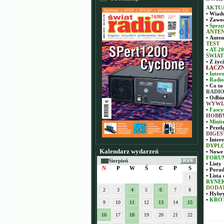
AKTU
•
Wiado
•
Zawo
•
Sprzę
ANTE
•
Anten
TEST
•
AT-20
ŚWIAT
•
Z życ
ŁĄCZ
•
Inter
•
Radio
•
Co to
RADIO
•
Odbi
WYWI
•
Fascy
HOBB
•
Minit
•
Przeł
DIGES
•
Inter
DYPL
Kalendarz wydarzeń
•
Nowe 
FORU
Sierpień
•
Listy
N
P
W
Ś
C
P
S
•
Pora
•
Lista
1
RYNEK
DODA
2
3
4
5
6
7
8
•
Hybr
•
KRÓT
9
10
11
12
13
14
15
16
17
18
19
20
21
22