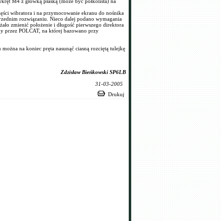
kręt M4 z główką płaską (może być półkolista) na
zęści wibratora i na przymocowanie ekranu do nośnika
przednim rozwiązaniu. Nieco dalej podano wymagania
żało zmienić położenie i długość pierwszego direktora
eny przez POLCAT, na której bazowano przy
można na koniec pręta nasunąć ciasną rozciętą tulejkę
Zdzisław Bieńkowski SP6LB
31-03-2005
Drukuj