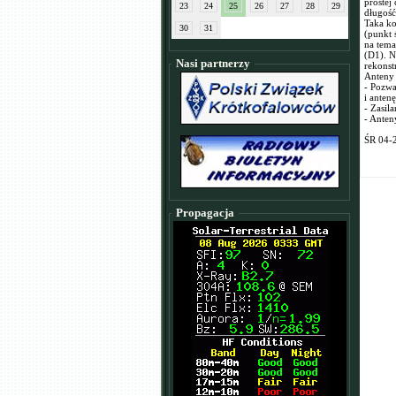
prostej
23
24
25
26
27
28
29
długość 
Taka ko
30
31
(punkt 
na tema
(D1). N
Nasi partnerzy
rekonst
Anteny 
- Pozwa
i antenę
- Zasil
- Anten
ŚR 04-
Propagacja