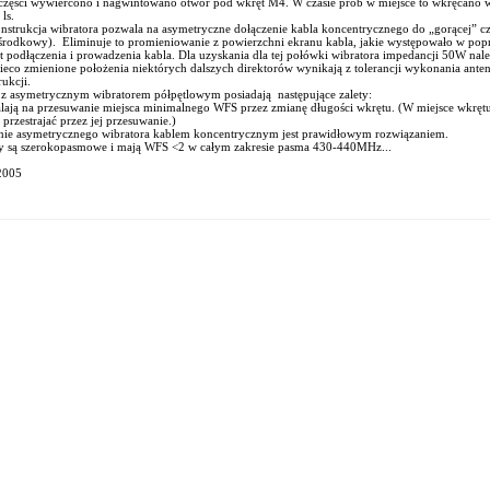
 części wywiercono i nagwintowano otwór pod wkręt M4. W czasie prób w miejsce to wkręcano w
ls.
nstrukcja wibratora pozwala na asymetryczne dołączenie kabla koncentrycznego do „gorącej” c
środkowy). Eliminuje to promieniowanie z powierzchni ekranu kabla, jakie występowało w po
t podłączenia i prowadzenia kabla. Dla uzyskania dla tej połówki wibratora impedancji 50W nale
ieco zmienione położenia niektórych dalszych direktorów wynikają z tolerancji wykonania ant
rukcji.
z asymetrycznym wibratorem półpętlowym posiadają następujące zalety:
lają na przesuwanie miejsca minimalnego WFS przez zmianę długości wkrętu. (W miejsce wkrętu 
 przestrajać przez jej przesuwanie.)
anie asymetrycznego wibratora kablem koncentrycznym jest prawidłowym rozwiązaniem.
y są szerokopasmowe i mają WFS <2 w całym zakresie pasma 430-440MHz...
2005