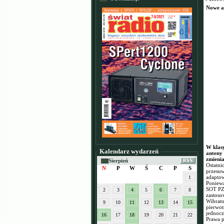
Nowe a
W klasy
Kalendarz wydarzeń
anteny 
zmienia
Sierpień
Ostatni
N
P
W
Ś
C
P
S
przesuw
adaptow
1
Poniew
SOT PZK
2
3
4
5
6
7
8
zastoso
Wibrato
9
10
11
12
13
14
15
pierwot
jednocz
16
17
18
19
20
21
22
Prawa p