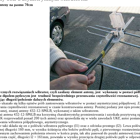
nteny na pasmo 70cm
cznych rozwiązaniach wibrator, czyli zasilany element anteny, jest wykonany w postaci pó
z dipolem pętlowym jest trudność bezpośredniego przesuwania częstotliwości rezonansowej.
jąc długość/położenie dalszych elementów.
o ukazało się kilka opisów prób zastosowania wibratorów w postaci asymetrycznej półpętlowej. Za
ania częstotliwości rezonansowej w czasie konstruowania anteny. Poniżej podany jest opis pros
anej, znanej anteny 432-12-SP6LB, wykonanej z takim wibratorem.
aż antena 432-12-SP6LB ma korzystną charakterystykę promieniowania i uzyskała pozytywną
 rozprowadził ponad 200 tych anten) oraz sprawdziła się w wielu zawodach UKF, autor postano
wania wibratora półpętlowego, asymetrycznego.
r taki składa się on z połówki wibratora pętlowego (l1) oraz z odcinka prostego (l2). Lewa poł
nej długości 160 mm, w wyniku ściśnięcia obu boków połówki pętli, z pierwotnego rozstawie
esnym zachowaniem położenia otworu w końcu pręta, tak aby pasował do puszki antenowej (r
rosta część, długości l2 = 161mm, powstała w wyniku przecięcia drugiej połówki pętli w odpowi