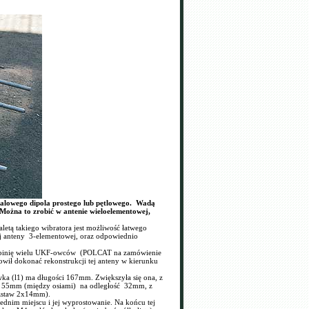
łfalowego dipola prostego lub pętlowego. Wadą
 Można to zrobić w antenie wieloelementowej,
letą takiego wibratora jest możliwość łatwego
tej anteny 3-elementowej, oraz odpowiednio
 opinię wielu UKF-owców (POLCAT na zamówienie
wił dokonać rekonstrukcji tej anteny w kierunku
ówka (l1) ma długości 167mm. Zwiększyła się ona, z
nia 55mm (między osiami) na odległość 32mm, z
ozstaw 2x14mm).
ednim miejscu i jej wyprostowanie. Na końcu tej