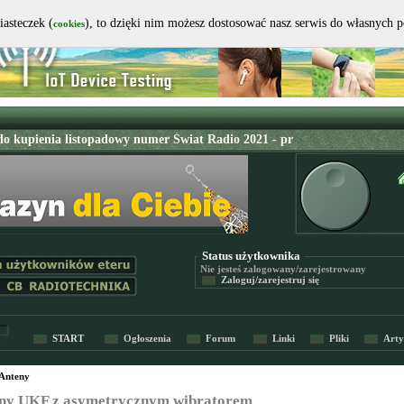
iasteczek (
), to dzięki nim możesz dostosować nasz serwis do własnych 
cookies
Status użytkownika
Nie jesteś
zalogowany/zarejestrowany
Zaloguj/zarejestruj się
START
Ogłoszenia
Forum
Linki
Pliki
Arty
Anteny
ny UKF z asymetrycznym wibratorem