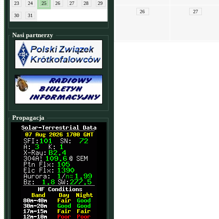
23
24
25
26
27
28
29
26
27
30
31
Nasi partnerzy
Propagacja