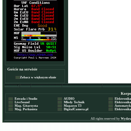
Goście na serwisie
Zobacz w większym oknie
Korpor
Estrada i Studio
AUDIO
Elektronika 
LiveSound
Młody Technik
Elektronika 
Mag. Gitarzysta
Magazyn T3
Automatyka
Mag. Perkusista
DigitalCamera.pl
Elektronika
All rights reserved by
Wydawn