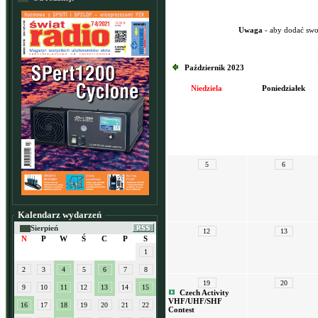
Uwaga
- aby dodać swo
Październik 2023
Niedziela
Poniedziałek
5
6
Kalendarz wydarzeń
Sierpień
12
13
N
P
W
Ś
C
P
S
1
2
3
4
5
6
7
8
19
20
9
10
11
12
13
14
15
Czech Activity
VHF/UHF/SHF
16
17
18
19
20
21
22
Contest