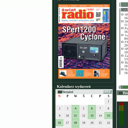
SP
16
50
11
Po
16
Ja
04
FB
29
SP
19
Za
13
Ma
16
Ho
16
Kalendarz wydarzeń
Ma
Sierpień
Po
N
P
W
Ś
C
P
S
1
2
3
4
5
6
7
8
9
10
11
12
13
14
15
16
17
18
19
20
21
22