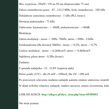
Moc wyjsciowa -20mW / 1W na 50 om (dopuszczalne 75 om)
Zakres czestotliwosci pracy - 87...112,5 MHz, krok czestotliwosci - 100 kHz
Dokladnosc ustawienia czestotliwosci - 1 kHz (PLL kwarc)
Dewiacja maksymalna - 75 kHz
Zaklocenia: harmoniczne - > -40dB, nieharmoniczne - >-60dB
Modulacja:
Zakres modulacji - mono -> 50Hz..70kHz, stereo ->50Hz...15kHz
Znieksztalcenia (dla dewiacji 50kHz) - mono -> 0,5%, stereo -> 0,7%
Czulosc modulacji - mono -> 0,2kHz/mV, stereo -> 0,4kHz/mV
Stabilnosc pilota stereo - 0,5Hz (kwarc)
Zasilanie:
Z gniazda nadajnika - 12...13,8V (napiecie stale)
Pobor pradu (12V) - dla 20 mW ->100mA, dla 1W ->280 mA
Po ponownym wlaczeniu zasilania nadajnik pamieta ostatnio ustawiona czesto
W sklad wchodzi wlasciwy nadajnik, zasilacz sieciowy, antena wewnetrzna, kabe
LINK DO AUKCJI:
http://allegro.pl/show_item.php?item=69389603
Oto moje pytania: