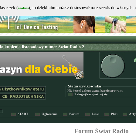
iasteczek (
), to dzięki nim możesz dostosować nasz serwis do własnych 
cookies
Status użytkownika
Nie jesteś
zalogowany/zarejestrowany
Zaloguj/zarejestruj się
START
Ogłoszenia
Forum
Linki
Pliki
Arty
Forum Świat Radio