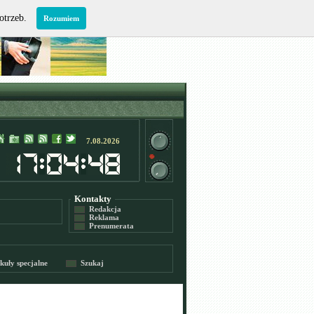
potrzeb.
Rozumiem
7.08.2026
Kontakty
Redakcja
Reklama
Prenumerata
kuły specjalne
Szukaj