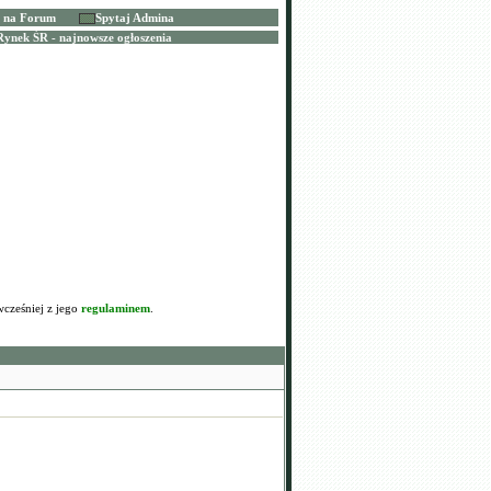
j na Forum
Spytaj Admina
Rynek ŚR - najnowsze ogłoszenia
wcześniej z jego
regulaminem
.