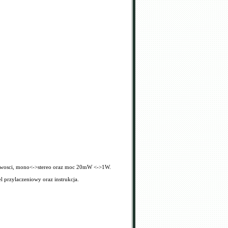
tliwosci, mono<->stereo oraz moc 20mW <->1W.
l przylaczeniowy oraz instrukcja.