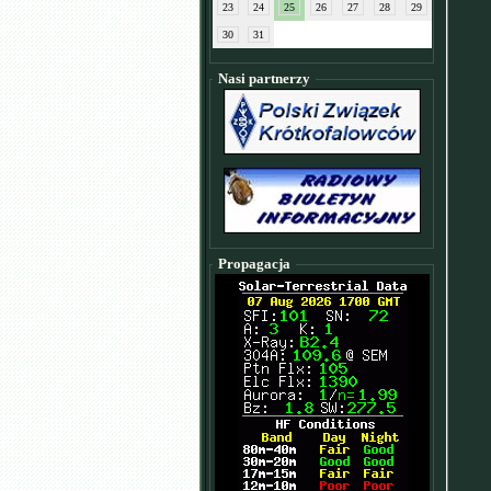
23
24
25
26
27
28
29
30
31
Nasi partnerzy
Propagacja