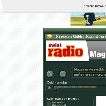
Ta strona używa c
Działy serwisu
Świat Radio 07-08/2021
Spis treści
Od redakcji