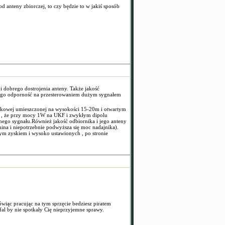
 anteny zbiorczej, to czy będzie to w jakiś sposób
i dobrego dostrojenia anteny. Także jakość
 jego odporność na przesterowaniem dużym sygnałem
runkowej umieszczonej na wysokości 15-20m i otwartym
ię , że przy mocy 1W na UKF i zwykłym dipolu
go sygnału.Również jakość odbiornika i jego anteny
ina i niepotrzebnie podwyższa się moc nadajnika).
żym zyskiem i wysoko ustawionych , po stronie
wiąc pracując na tym sprzęcie bedziesz piratem
fal by nie spotkały Cię nieprzyjemne sprawy.