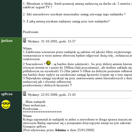
1. Mieszkam w bloku. Jeżeli postawię antenę nadawczą na dachu ok. 5 metrów od
zakłócać sygnał TV ?
2. Jaki szacunkowo uzyskam maxymalny zasięg używając tego nadajnika ?
3. Z jaką anteną uzyskam najlepszy zasięg przy tym nadajniku?
Pozdrwiam.
jurkon
Wysłany: 31-10-2005, godz. 15:57
Witam
1.Zakłócenia wnoszone przez nadajnik są zależne od jakości filtru wyjściowego 
wzmacniacza w torze anteny zbiorczej będzie odgrywać dużą rolę , zwłaszcza
wejściowym.
2.Szacunkowo ?
- są bardzo duże zależności , bo przy dobrej antenie kie
równym terenie to i nawet do 100km (fala przyziemna) , ale średnio zakłada s
półfalowym na wysokośći 15-20m jakieś 5-10km na dobrym poziomie odbierane
ma bardzo duży wpływ na uzyskiwane zasięgi łączności (często się o tym zapom
3.Największe zasięgi uzyskuje się przy zastosowaniu anten kierunkowych z du
nadawczej jak i również odbiorczej.
pozdrowienia i dobrych łaczności !!
sp9coo
Wysłany: 22-01-2006, godz. 21:45
...Mam nadajnik:
Dane techniczne...
Pozdrwiam....
**********************
Witam
Kolega zapomniał że nadajnik to jedno a zezwolenie to druga sprawa inaczej mó
eterowym Radzę zapoznać się z przepisami dotyczącymi emisji na tym zakresie 
Grzegorz sp9coo
[Post edytowany przez
Admina
w dniu 25/01/2006]