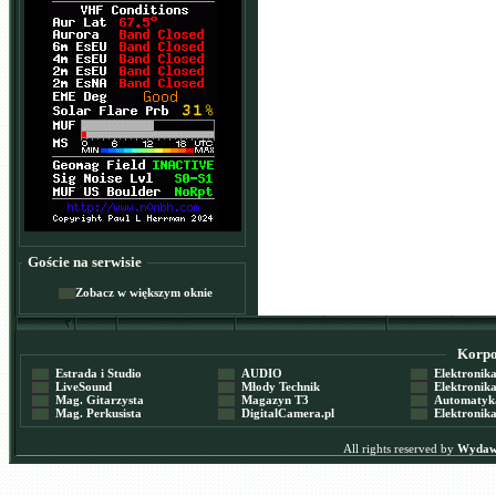
Goście na serwisie
Zobacz w większym oknie
Korpor
Estrada i Studio
AUDIO
Elektronika 
LiveSound
Młody Technik
Elektronika 
Mag. Gitarzysta
Magazyn T3
Automatyka
Mag. Perkusista
DigitalCamera.pl
Elektronika
All rights reserved by
Wydawn