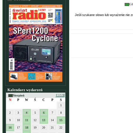
Gł
Jeśli szukane słowo lub wyrażenie nie
Kalendarz wydarzeń
Sierpień
N
P
W
Ś
C
P
S
1
2
3
4
5
6
7
8
9
10
11
12
13
14
15
16
17
18
19
20
21
22