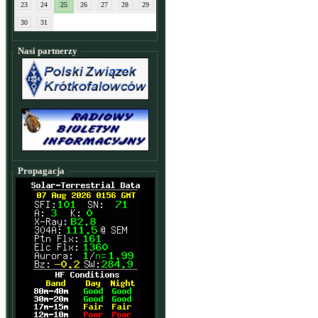
23
24
25
26
27
28
29
30
31
Nasi partnerzy
Propagacja