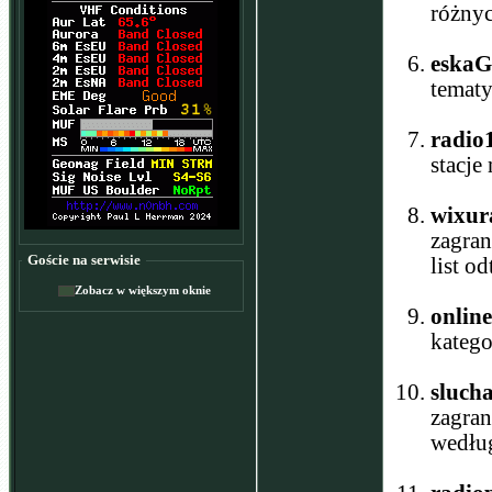
różnyc
eskaG
tematy
radio
stacje
wixur
zagran
Goście na serwisie
list o
Zobacz w większym oknie
online
katego
sluch
zagran
wedłu