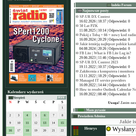
Indeks Forum
Najnowsze posty
SP-UR DX Contest
16.02.2026 | 18:37 | Odpowiedzi: 0
50 Lat PZK
11.08.2025 | 10:14 | Odpowiedzi: 0
Pokój z Tobą = 66 = nowy kod radi
16.09.2024 | 20:29 | Odpowiedzi: 0
Jakie istnieją najlepsze polskie kata
04.08.2024 | 20:26 | Odpowiedzi: 0
FB Lite | What is FB Lite Log in?
29.06.2023 | 11:46 | Odpowiedzi: 0
SP-UR DX Contest 2023
19.11.2022 | 10:37 | Odpowiedzi: 0
Zakłócenia z komputera i monitora
13.11.2022 | 18:29 | Odpowiedzi: 5
Managed IT service providers
16.09.2022 | 14:44 | Odpowiedzi: 0
How to resolve Outlook Calendar N
Kalendarz wydarzeń
16.09.2022 | 08:48 | Odpowiedzi: 0
Sierpień
N
P
W
Ś
C
P
S
Uwaga!
Zanim zacz
1
Mam pytanie
2
3
4
5
6
7
8
Powiadom Admina
Jakie i
9
10
11
12
13
14
15
Wysłany
Henrys
16
17
18
19
20
21
22