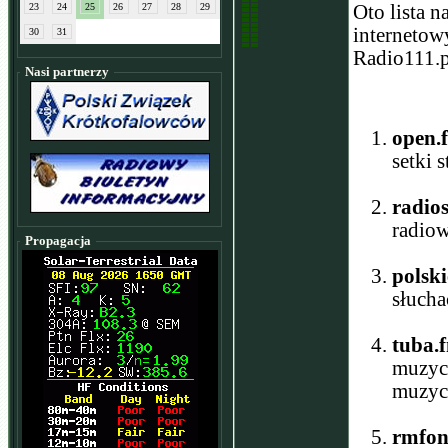
23
24
25
26
27
28
29
Oto lista n
internetow
30
31
Radio111.p
Nasi partnerzy
open.
setki 
radios
radiow
Propagacja
polski
słucha
tuba.
muzyc
muzyc
rmfon