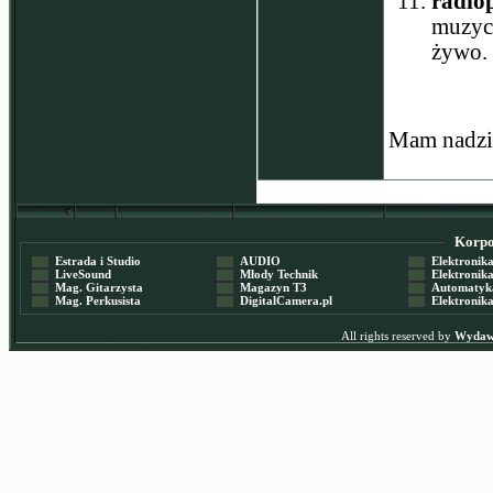
radiop
muzyce
żywo.
Mam nadziej
Korpor
Estrada i Studio
AUDIO
Elektronika 
LiveSound
Młody Technik
Elektronika 
Mag. Gitarzysta
Magazyn T3
Automatyka
Mag. Perkusista
DigitalCamera.pl
Elektronika
All rights reserved by
Wydawn