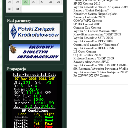
Zawody o Puchar Jurija Gagarina
23
24
25
26
27
28
29
SP DX Contest 2010
Wyniki Zawodów ''Dzień Kolejarza 2009'
30
31
Zawody ''Dzień Kolejarza''
Narodowe Świeto Niepodległości
Zawody Lubuskie 2009
Nasi partnerzy
CQWW WPX Contest
SP DX Contest 2009
Gagarin Cup Contest
Wyniki SP Contest Maraton 2008
Klasyfikacja generalna ''DIGI'' 2009
Wyniki Zawodów SSTV 2009
Wyniki Zawodów RTTY 2009
Ostatni cykl zawodów ''digi mode''
Wyniki Zawodów HELL i PSK
LZ Open Contest
CQ UT Contest 2009
Krajowe Zawody "DIGI" 2009
Zawody Aktywności SPAC
Wyniki Zawodów ''DIGI MODE 1.8MHz 
Propagacja
90. Rocznica Wybuchu Powstania Wielk
Wyniki zawodów ''Dzień Kolejarza 2008'
Po CQWW DX CW Contest