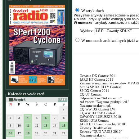
W artykułach
Wszystkie artykuły zamieszczone w poszcze
On line
- artykuły, które widnieją tylko na
W numerze
- artykuły zamieszczone tak
Wybierz:
W numerach archiwalnych
(dział w
Oceania DX Contest 2011
IARU HF Contest 2011
Zmiana w regulaminie zawodów MP AR
Strona SP DX RTTY Contest
SP DX Contest 2011
Kalendarz wydarzeń
CQ UT Contest
Odpowiedź na ''Ad vocem...''
Sierpień
Ad vocem ''Naganne praktyki cd.''
N
P
W
Ś
C
P
S
Naganne praktyki cd.
CQ WW DX Contest CW
1
CQWW DX SSB Contest
ZAWODY LUBUSKIE 2010
2
3
4
5
6
7
8
RSGB IOTA Contest
IARU HF Championschip 2010
9
10
11
12
13
14
15
Zawody Działdowskie
Zawody ''QUO VADIS 2010''
16
17
18
19
20
21
22
Naganne praktyki