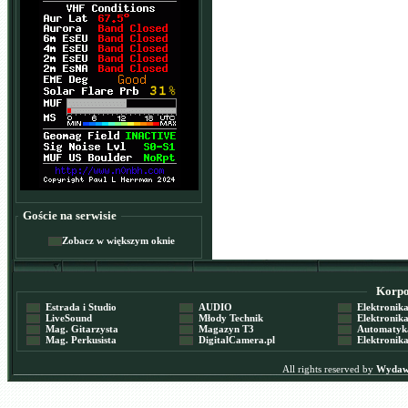
Goście na serwisie
Zobacz w większym oknie
Korpor
Estrada i Studio
AUDIO
Elektronika 
LiveSound
Młody Technik
Elektronika 
Mag. Gitarzysta
Magazyn T3
Automatyka
Mag. Perkusista
DigitalCamera.pl
Elektronika
All rights reserved by
Wydawn