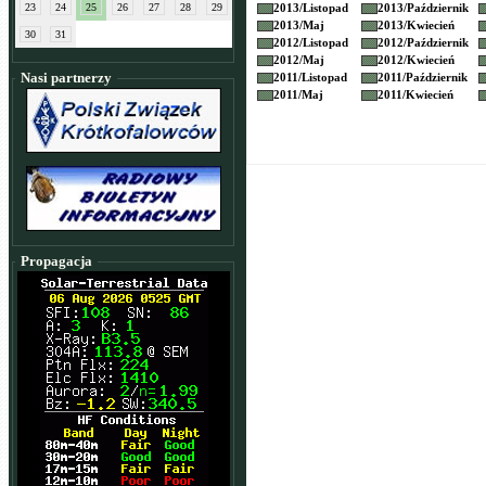
23
24
25
26
27
28
29
2013/
Listopad
2013/
Październik
2013/
Maj
2013/
Kwiecień
30
31
2012/
Listopad
2012/
Październik
2012/
Maj
2012/
Kwiecień
Nasi partnerzy
2011/
Listopad
2011/
Październik
2011/
Maj
2011/
Kwiecień
Propagacja