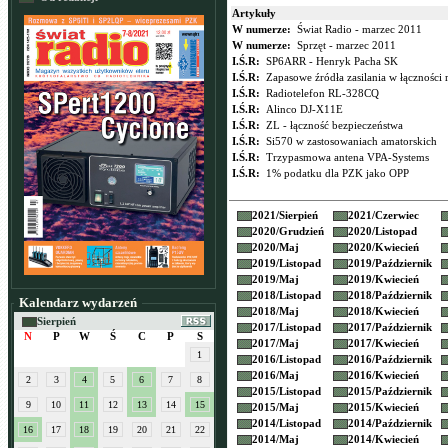
Artykuły
W numerze:
Świat Radio - marzec 2011
W numerze:
Sprzęt - marzec 2011
I.Ś.R:
SP6ARR - Henryk Pacha SK
I.Ś.R:
Zapasowe źródła zasilania w łączności 
I.Ś.R:
Radiotelefon RL-328CQ
I.Ś.R:
Alinco DJ-X11E
I.Ś.R:
ZL - łączność bezpieczeństwa
I.Ś.R:
Si570 w zastosowaniach amatorskich
I.Ś.R:
Trzypasmowa antena VPA-Systems
I.Ś.R:
1% podatku dla PZK jako OPP
2021/
Sierpień
2021/
Czerwiec
2020/
Grudzień
2020/
Listopad
2020/
Maj
2020/
Kwiecień
2019/
Listopad
2019/
Październik
2019/
Maj
2019/
Kwiecień
2018/
Listopad
2018/
Październik
Kalendarz wydarzeń
2018/
Maj
2018/
Kwiecień
Sierpień
2017/
Listopad
2017/
Październik
N
P
W
Ś
C
P
S
2017/
Maj
2017/
Kwiecień
1
2016/
Listopad
2016/
Październik
2016/
Maj
2016/
Kwiecień
2
3
4
5
6
7
8
2015/
Listopad
2015/
Październik
9
10
11
12
13
14
15
2015/
Maj
2015/
Kwiecień
2014/
Listopad
2014/
Październik
16
17
18
19
20
21
22
2014/
Maj
2014/
Kwiecień