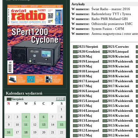
Artykuły
W numerze:
Świat Radio - marzec 2016
W numerze:
Radiotelefony TYT i Tytera
W numerze:
Radio PMR Midland GB1
W numerze:
Odbiorniki pomiarowe EMC
W numerze:
System Fusion - C4FM
W numerze:
Antena magnetyczna i rotor an
2021/
Sierpień
2021/
Czerwiec
2020/
Grudzień
2020/
Listopad
2020/
Maj
2020/
Kwiecień
2019/
Listopad
2019/
Październik
2019/
Maj
2019/
Kwiecień
2018/
Listopad
2018/
Październik
2018/
Maj
2018/
Kwiecień
2017/
Listopad
2017/
Październik
2017/
Maj
2017/
Kwiecień
2016/
Listopad
2016/
Październik
Kalendarz wydarzeń
2016/
Maj
2016/
Kwiecień
Sierpień
2015/
Listopad
2015/
Październik
N
P
W
Ś
C
P
S
2015/
Maj
2015/
Kwiecień
1
2014/
Listopad
2014/
Październik
2014/
Maj
2014/
Kwiecień
2
3
4
5
6
7
8
2013/
Listopad
2013/
Październik
9
10
11
12
13
14
15
2013/
Maj
2013/
Kwiecień
2012/
Listopad
2012/
Październik
16
17
18
19
20
21
22
2012/
Maj
2012/
Kwiecień