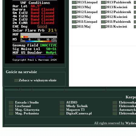
2013/
Listopad
2013/
Październik
2013/
Maj
2013/
Kwiecień
2012/
Listopad
2012/
Październik
2012/
Maj
2012/
Kwiecień
2011/
Listopad
2011/
Październik
2011/
Maj
2011/
Kwiecień
Goście na serwisie
Zobacz w większym oknie
Korpor
Estrada i Studio
AUDIO
Elektronika 
LiveSound
Młody Technik
Elektronika 
Mag. Gitarzysta
Magazyn T3
Automatyka
Mag. Perkusista
DigitalCamera.pl
Elektronika
All rights reserved by
Wydawn