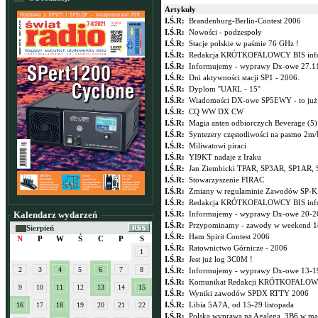
Artykuły
I.Ś.R:
Brandenburg-Berlin-Contest 2006
I.Ś.R:
Nowości - podzespoły
I.Ś.R:
Stacje polskie w paśmie 76 GHz !
I.Ś.R:
Redakcja KRÓTKOFALOWCY BIS inf
I.Ś.R:
Informujemy - wyprawy Dx-owe 27.11
I.Ś.R:
Dni aktywności stacji SP1 - 2006.
I.Ś.R:
Dyplom ''UARL - 15''
I.Ś.R:
Wiadomości DX-owe SP5EWY - to już 
I.Ś.R:
CQ WW DX CW
I.Ś.R:
Magia anten odbiorczych Beverage (5)
I.Ś.R:
Syntezery częstotliwości na pasmo 2m
I.Ś.R:
Miliwatowi piraci
I.Ś.R:
YI9KT nadaje z Iraku
I.Ś.R:
Jan Ziembicki TPAR, SP3AR, SP1AR,
I.Ś.R:
Stowarzyszenie FIRAC
I.Ś.R:
Zmiany w regulaminie Zawodów SP-K
I.Ś.R:
Redakcja KRÓTKOFALOWCY BIS inf
Kalendarz wydarzeń
I.Ś.R:
Informujemy - wyprawy Dx-owe 20-26
I.Ś.R:
Przypominamy - zawody w weekend 18
Sierpień
I.Ś.R:
Ham Spirit Contest 2006
N
P
W
Ś
C
P
S
I.Ś.R:
Ratownictwo Górnicze - 2006
1
I.Ś.R:
Jest już log 3C0M !
2
3
4
5
6
7
8
I.Ś.R:
Informujemy - wyprawy Dx-owe 13-19
I.Ś.R:
Komunikat Redakcji KRÓTKOFALOW
9
10
11
12
13
14
15
I.Ś.R:
Wyniki zawodów SPDX RTTY 2006
I.Ś.R:
Libia 5A7A, od 15-29 listopada
16
17
18
19
20
21
22
I.Ś.R:
Polska wyprawa na Agalega, 3B6 w ma