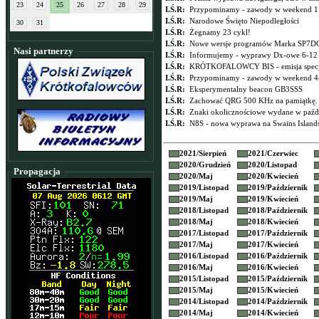
23
24
25
26
27
28
29
I.Ś.R:
Przypominamy - zawody w weekend 11
I.Ś.R:
Narodowe Święto Niepodległości
30
31
I.Ś.R:
Żegnamy 23 cykl!
I.Ś.R:
Nowe wersje programów Marka SP7D
Nasi partnerzy
I.Ś.R:
Informujemy - wyprawy Dx-owe 6-12 
I.Ś.R:
KRÓTKOFALOWCY BIS - emisja specj
I.Ś.R:
Przypominamy - zawody w weekend 4-
I.Ś.R:
Eksperymentalny beacon GB3SSS
I.Ś.R:
Zachować QRG 500 KHz na pamiątkę.
I.Ś.R:
Znaki okolicznościowe wydane w paźd
I.Ś.R:
N8S - nowa wyprawa na Swains Islands
2021/
Sierpień
2021/
Czerwiec
2020/
Grudzień
2020/
Listopad
Propagacja
2020/
Maj
2020/
Kwiecień
2019/
Listopad
2019/
Październik
2019/
Maj
2019/
Kwiecień
2018/
Listopad
2018/
Październik
2018/
Maj
2018/
Kwiecień
2017/
Listopad
2017/
Październik
2017/
Maj
2017/
Kwiecień
2016/
Listopad
2016/
Październik
2016/
Maj
2016/
Kwiecień
2015/
Listopad
2015/
Październik
2015/
Maj
2015/
Kwiecień
2014/
Listopad
2014/
Październik
2014/
Maj
2014/
Kwiecień