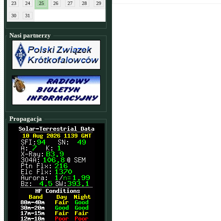
23
24
25
26
27
28
29
30
31
Nasi partnerzy
Propagacja