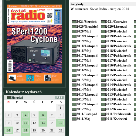
Artykuły
W numerze:
Świat Radio - sierpień 2014
2021/
Sierpień
2021/
Czerwiec
2020/
Grudzień
2020/
Listopad
2020/
Maj
2020/
Kwiecień
2019/
Listopad
2019/
Październik
2019/
Maj
2019/
Kwiecień
2018/
Listopad
2018/
Październik
2018/
Maj
2018/
Kwiecień
2017/
Listopad
2017/
Październik
2017/
Maj
2017/
Kwiecień
2016/
Listopad
2016/
Październik
2016/
Maj
2016/
Kwiecień
2015/
Listopad
2015/
Październik
2015/
Maj
2015/
Kwiecień
2014/
Listopad
2014/
Październik
2014/
Maj
2014/
Kwiecień
Kalendarz wydarzeń
2013/
Listopad
2013/
Październik
Sierpień
2013/
Maj
2013/
Kwiecień
N
P
W
Ś
C
P
S
2012/
Listopad
2012/
Październik
1
2012/
Maj
2012/
Kwiecień
2011/
Listopad
2011/
Październik
2
3
4
5
6
7
8
2011/
Maj
2011/
Kwiecień
9
10
11
12
13
14
15
16
17
18
19
20
21
22