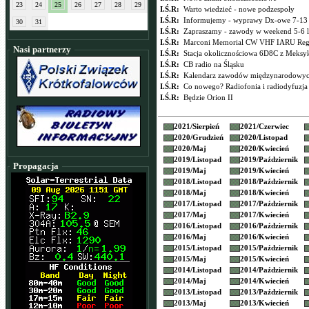
23
24
25
26
27
28
29
I.Ś.R:
Warto wiedzieć - nowe podzespoły
I.Ś.R:
Informujemy - wyprawy Dx-owe 7-13 
30
31
I.Ś.R:
Zapraszamy - zawody w weekend 5-6 l
I.Ś.R:
Marconi Memorial CW VHF IARU Reg
Nasi partnerzy
I.Ś.R:
Stacja okolicznościowa 6D8C z Meksy
I.Ś.R:
CB radio na Śląsku
I.Ś.R:
Kalendarz zawodów międzynarodowych
I.Ś.R:
Co nowego? Radiofonia i radiodyfuzja
I.Ś.R:
Będzie Orion II
2021/
Sierpień
2021/
Czerwiec
2020/
Grudzień
2020/
Listopad
2020/
Maj
2020/
Kwiecień
2019/
Listopad
2019/
Październik
Propagacja
2019/
Maj
2019/
Kwiecień
2018/
Listopad
2018/
Październik
2018/
Maj
2018/
Kwiecień
2017/
Listopad
2017/
Październik
2017/
Maj
2017/
Kwiecień
2016/
Listopad
2016/
Październik
2016/
Maj
2016/
Kwiecień
2015/
Listopad
2015/
Październik
2015/
Maj
2015/
Kwiecień
2014/
Listopad
2014/
Październik
2014/
Maj
2014/
Kwiecień
2013/
Listopad
2013/
Październik
2013/
Maj
2013/
Kwiecień