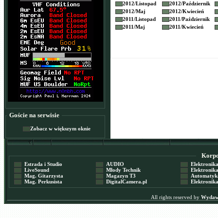
2012/
Listopad
2012/
Październik
2012/
Maj
2012/
Kwiecień
2011/
Listopad
2011/
Październik
2011/
Maj
2011/
Kwiecień
Goście na serwisie
Zobacz w większym oknie
Korpor
Estrada i Studio
AUDIO
Elektronika 
LiveSound
Młody Technik
Elektronika 
Mag. Gitarzysta
Magazyn T3
Automatyka
Mag. Perkusista
DigitalCamera.pl
Elektronika
All rights reserved by
Wydawn