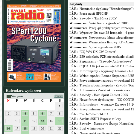
Artykuły
I.Ś.R:
Niemieckie dyplomy ''Brandenburgia'' i
I.Ś.R:
Praca stacji HF60HP
I.Ś.R:
Zawody - ''Barbórka 2005''
W numerze:
Świat Radio - grudzień 2005
W numerze:
Przegląd praktycznych rozwiązań
I.Ś.R:
Wyprawy Dx-owe 28 listopada - 4 gru
W numerze:
Nowoczesny klucz telegraficzn
W numerze:
Wzmacniacz liniowy KF - Acom
W numerze:
Sprzęt - grudzień 2005
I.Ś.R:
''CQ WW DX CW Contest''
I.Ś.R:
250 członków PZK nie zapłaciło składk
I.Ś.R:
Zapraszamy - "Zawody Andrzejkowe"
I.Ś.R:
CQDX 116 już na stronie SP DX Clubu
I.Ś.R:
Informujemy - wyprawy Dx-owe 21-27
I.Ś.R:
Wzlot i upadek Romeo Stepanenki UB
I.Ś.R:
Przypominamy: zawody w weekend 19-
I.Ś.R:
Trzecia sobota listopada - Zawody ''Ra
Kalendarz wydarzeń
I.Ś.R:
Z Internetu - Znaki okolicznościowe
I.Ś.R:
Zawody - Ham Spirit Contest 2005
Sierpień
I.Ś.R:
Nowe forum dyskusyjne - ''CQ CONTE
N
P
W
Ś
C
P
S
I.Ś.R:
Informujemy - wyprawy Dx-owe 14-20
1
I.Ś.R:
Przypominamy: zawody w weekend 12-
2
3
4
5
6
7
8
I.Ś.R:
''Sto lat'' dla SP6OF !
I.Ś.R:
Satelita SSETI Express milczy
9
10
11
12
13
14
15
I.Ś.R:
Zawody - Narodowe Święto Niepodległ
I.Ś.R:
Logi w internecie
16
17
18
19
20
21
22
I.Ś.R:
Nowe znaki okolicznościowe