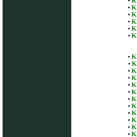
•
K
•
K
•
K
•
K
•
K
•
K
•
K
•
K
•
K
•
K
•
K
•
K
•
K
•
K
•
K
•
K
•
K
•
K