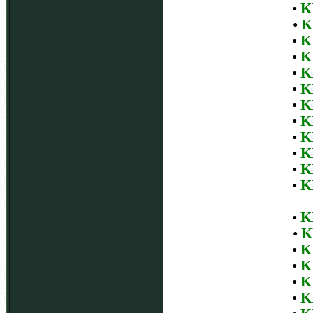
•
K
•
K
•
K
•
K
•
K
•
K
•
K
•
K
•
K
•
K
•
K
•
K
•
K
•
K
•
K
•
K
•
K
•
K