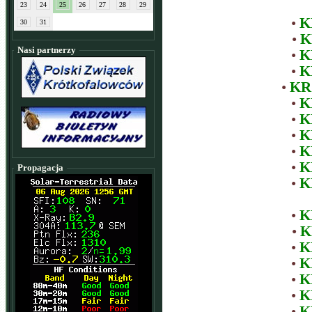
23
24
25
26
27
28
29
•
K
30
31
•
K
Nasi partnerzy
•
K
•
K
•
KR
•
K
•
K
•
K
•
K
•
K
Propagacja
•
K
•
K
•
K
•
K
•
K
•
K
•
K
•
K