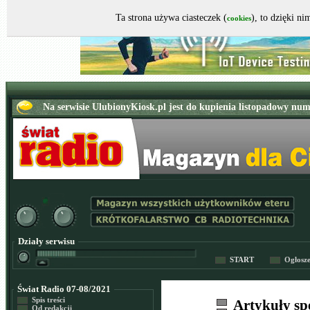
Ta strona używa ciasteczek (
), to dzięki n
cookies
Działy serwisu
START
Ogłosz
Świat Radio 07-08/2021
Spis treści
Artykuły spe
Od redakcji